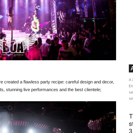
A 
ve created a flawless party recipe: careful design and decor,
En
ts, stunning live performances and the best clientele;
se
si
T
s
3