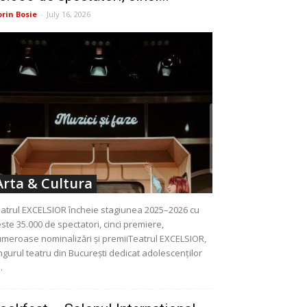
orin Bosie
-
July 16, 2026
Arta & Cultura
atrul EXCELSIOR încheie stagiunea 2025–2026 cu
ste 35.000 de spectatori, cinci premiere,
meroase nominalizări și premiiTeatrul EXCELSIOR,
ngurul teatru din București dedicat adolescenților
..