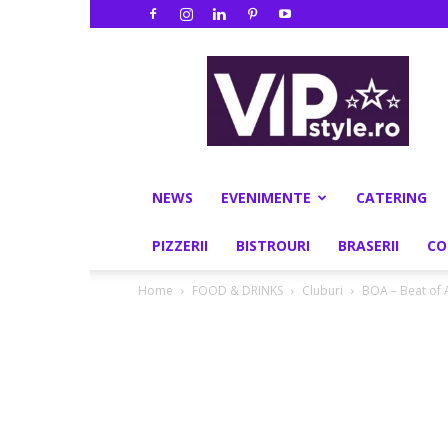
VIPstyle.ro
NEWS
EVENIMENTE
CATERING
PIZZERII
BISTROURI
BRASERII
CO
Home
FOOD & DRINKS
Cluburi
BOA – Beat of 