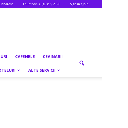
Thursday, August 6, 2026
Sign in / Join
ucharest
BURI
CAFENELE
CEAINARII
OTELURI
ALTE SERVICII