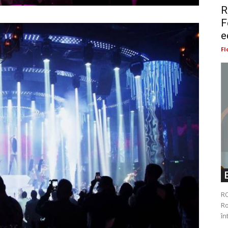
R
F
e
Fl
RO
Ro
în