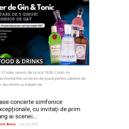
FOOD & DRINKS
 31 iulie, vinerii, de la ora 19:00, Corks se
ansformă într-un teren de joacă pentru iubitorii de
n. Nu venim cu halate de...
ase concerte simfonice
xcepționale, cu invitați de prim
ang ai scenei...
orin Bosie
-
July 24, 2026