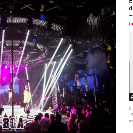
B
d
–
Fl
Dr
- 
pe