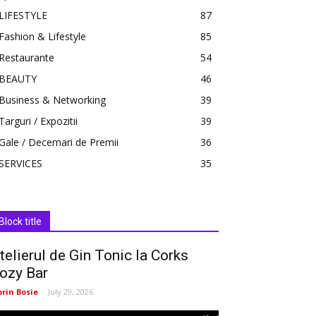
LIFESTYLE
87
Fashion & Lifestyle
85
Restaurante
54
BEAUTY
46
Business & Networking
39
Targuri / Expozitii
39
Gale / Decernari de Premii
36
SERVICES
35
Block title
telierul de Gin Tonic la Corks
ozy Bar
orin Bosie
-
July 29, 2026