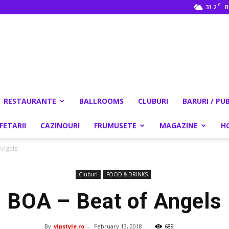
C
31.2
B
RESTAURANTE
BALLROOMS
CLUBURI
BARURI / PU
FETARII
CAZINOURI
FRUMUSETE
MAGAZINE
H
Angels
Cluburi
FOOD & DRINKS
BOA – Beat of Angels
By
vipstyle.ro
-
February 13, 2018
689