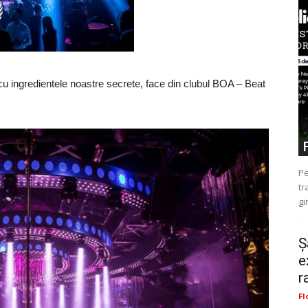
cu ingredientele noastre secrete, face din clubul BOA – Beat
Pe
tr
gi
Ș
e
r
Fl