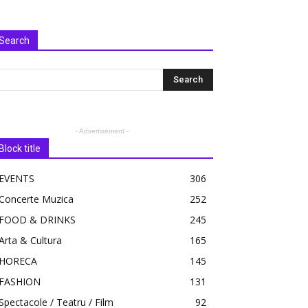
Search
- Advertisement -
Block title
EVENTS
306
Concerte Muzica
252
FOOD & DRINKS
245
Arta & Cultura
165
HORECA
145
FASHION
131
Spectacole / Teatru / Film
92