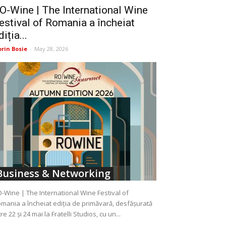
O-Wine | The International Wine
estival of Romania a încheiat
diția...
orin Bosie
-
May 28, 2026
Business & Networking
-Wine | The International Wine Festival of
mania a încheiat ediția de primăvară, desfășurată
tre 22 și 24 mai la Fratelli Studios, cu un...