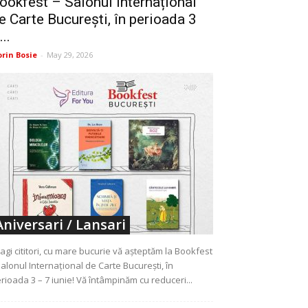
ookfest – Salonul Internațional
e Carte București, în perioada 3
...
orin Bosie
-
May 29, 2026
Aniversari / Lansari
agi cititori, cu mare bucurie vă așteptăm la Bookfest
Salonul Internațional de Carte București, în
rioada 3 – 7 iunie! Vă întâmpinăm cu reduceri...