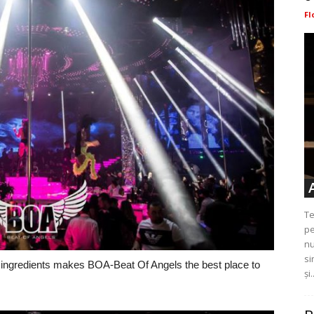
Fl
Te
pe
nu
si
et ingredients makes BOA-Beat Of Angels the best place to
și.