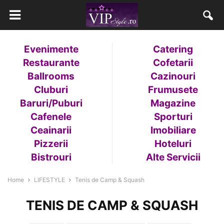
Evenimente
Catering
Restaurante
Cofetarii
Ballrooms
Cazinouri
Cluburi
Frumusete
Baruri/Puburi
Magazine
Cafenele
Sporturi
Ceainarii
Imobiliare
Pizzerii
Hoteluri
Bistrouri
Alte Servicii
Home
LIFESTYLE
Tenis de Camp & Squash
TENIS DE CAMP & SQUASH