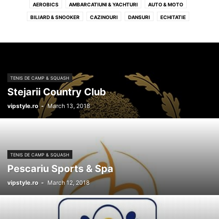
AEROBICS
AMBARCATIUNI & YACHTURI
AUTO & MOTO
BILIARD & SNOOKER
CAZINOURI
DANSURI
ECHITATIE
FITNESS & CULTURISM
GOLF
PATINOARE & PADDELING
PISCINE & BAZINE DE INOT
PROFIL RECOMANDAT LIFESTYLE
SPA & WELLNESS
TENIS DE CAMP & SQUASH
TENIS DE CAMP & SQUASH
Stejarii Country Club
vipstyle.ro
-
March 13, 2018
TENIS DE CAMP & SQUASH
Pescariu Sports & Spa
vipstyle.ro
-
March 12, 2018