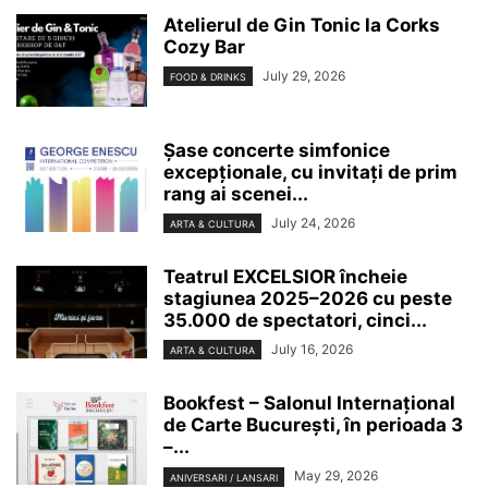
Atelierul de Gin Tonic la Corks
Cozy Bar
July 29, 2026
FOOD & DRINKS
Șase concerte simfonice
excepționale, cu invitați de prim
rang ai scenei...
July 24, 2026
ARTA & CULTURA
Teatrul EXCELSIOR încheie
stagiunea 2025–2026 cu peste
35.000 de spectatori, cinci...
July 16, 2026
ARTA & CULTURA
Bookfest – Salonul Internațional
de Carte București, în perioada 3
–...
May 29, 2026
ANIVERSARI / LANSARI