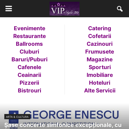
Evenimente
Catering
Restaurante
Cofetarii
Ballrooms
Cazinouri
Cluburi
Frumusete
Baruri/Puburi
Magazine
Cafenele
Sporturi
Ceainarii
Imobiliare
Pizzerii
Hoteluri
Bistrouri
Alte Servicii
ARTA & CULTURA
Șase concerte simfonice excepționale, cu