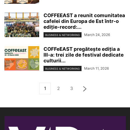
COFFEEAST a reunit comunitatea
cafelei din Europa de Est într-o
ediție-record:...
March 24, 2026
BUSINESS & NETWORKING
COFFeEAST pregătește ediția a
III-a: trei zile de festival dedicate
culturii...
March 11, 2026
BUSINESS & NETWORKING
1
2
3