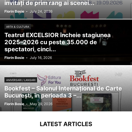
invitați de prim rang ai scenei...
Florin Bosie
-
July 24, 2026
ARTA & CULTURA
Teatrul EXCELSIOR încheie stagiunea
2025–2026 cu peste 35.000 de
spectatori, cinci...
Florin Bosie
-
July 16, 2026
ANIVERSARI / LANSARI
Bookfest – Salonul Internațional de Carte
București, în perioada 3 –...
Florin Bosie
-
May 29, 2026
LATEST ARTICLES