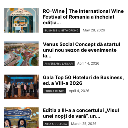
RO-Wine | The International Wine
Festival of Romania a încheiat
ediția...
May 28, 2026
BUSINESS & NETWORKING
Venus Social Concept dă startul
unui nou sezon de evenimente
la...
April 14, 2026
ANIVERSARI / LANSARI
Gala Top 50 Hoteluri de Business,
ed. a VIII-a 2026
April 4, 2026
FOOD & DRINKS
Editia a III-a a concertului „Visul
unei nopți de vară”, un...
March 25, 2026
ARTA & CULTURA