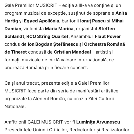
Gala Premiilor MUSICRIT – ediția a III-a va conține și un
program muzical de excepție, susținut de sopranele
Anita
Hartig
şi
Egyed Apollónia
, baritonii
Ionuţ Pascu
şi
Mihai
Damian,
violonista
Maria Marica
, organistul
Steffen
Schlandt, RCO String Quartet,
Ansamblul
Flaut Power
condus de
Ion Bogdan Ştefănescu
și
Orchestra Română
de Tineret
condusă de
Cristian Mandeal
– artiști și
formații muzicale de certă valoare internațională, ce
onorează România prin fiecare concert.
Ca și anul trecut, prezenta ediție a Galei Premiilor
MUSICRIT face parte din seria de manifestări artistice
organizate la Ateneul Român, cu ocazia Zilei Culturii
Naționale.
Amfitrionii GALEI MUSICRIT vor fi
Luminița Arvunescu
–
Președintele Uniunii Criticilor, Redactorilor și Realizatorilor