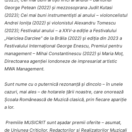
George Petean (2022) și mezzosoprana Judit Kutasi
(2023); Cei mai buni instrumentiști ai anului – violoncelistul
Andrei Ionița (2022) și violonistul Alexandru Tomescu
(2023); Festivalul anului – a XXV-a ediție a Festivalului
„Hariclea Darclee” de la Brăila (2022) și ediția din 2023 a
Festivalului Internațional George Enescu, Premiul pentru
management – Mihai Constantinescu (2022) și Maria Moț,
Directoarea agenției londoneze de impresariat artistic
MWA Management.
Sunt nume cu o puternică rezonanță și dincolo – în unele
cazuri, mai ales – de hotarele țării noastre, care onorează
Școala Românească de Muzică clasică, prin fiecare apariție
a lor.
Premiile MUSICRIT sunt așadar premii oferite – asumat,
de Uniunea Criticilor, Redactorilor și Realizatorilor Muzicali