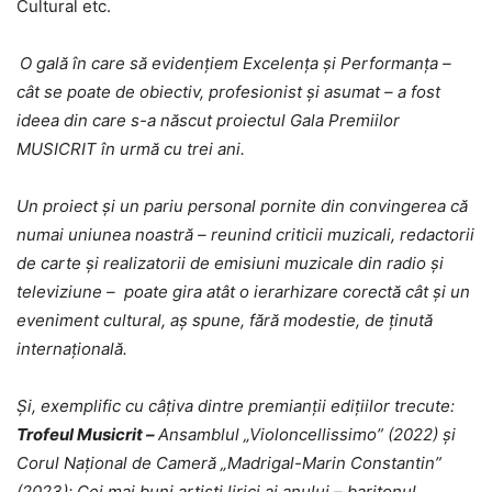
Cultural etc.
O gală în care să evidențiem Excelența și Performanța –
cât se poate de obiectiv, profesionist și asumat – a fost
ideea din care s-a născut proiectul Gala Premiilor
MUSICRIT în urmă cu trei ani.
Un proiect și un pariu personal pornite din convingerea că
numai uniunea noastră – reunind criticii muzicali, redactorii
de carte și realizatorii de emisiuni muzicale din radio și
televiziune – poate gira atât o ierarhizare corectă cât și un
eveniment cultural, aș spune, fără modestie, de ținută
internațională.
Și, exemplific cu câțiva dintre premianții edițiilor trecute:
Trofeul Musicrit –
Ansamblul „Violoncellissimo” (2022) și
Corul Național de Cameră „Madrigal-Marin Constantin”
(2023); Cei mai buni artiști lirici ai anului – baritonul