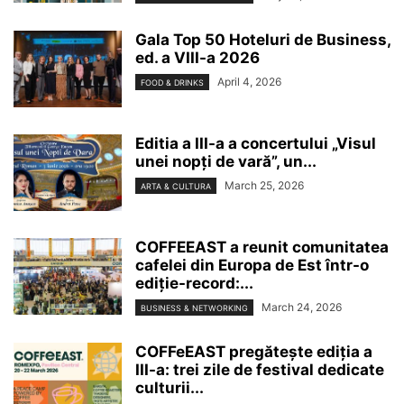
Gala Top 50 Hoteluri de Business,
ed. a VIII-a 2026
April 4, 2026
FOOD & DRINKS
Editia a III-a a concertului „Visul
unei nopți de vară”, un...
March 25, 2026
ARTA & CULTURA
COFFEEAST a reunit comunitatea
cafelei din Europa de Est într-o
ediție-record:...
March 24, 2026
BUSINESS & NETWORKING
COFFeEAST pregătește ediția a
III-a: trei zile de festival dedicate
culturii...