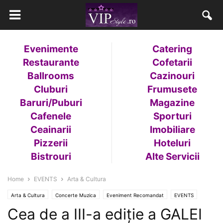
Evenimente
Catering
Restaurante
Cofetarii
Ballrooms
Cazinouri
Cluburi
Frumusete
Baruri/Puburi
Magazine
Cafenele
Sporturi
Ceainarii
Imobiliare
Pizzerii
Hoteluri
Bistrouri
Alte Servicii
Home
EVENTS
Arta & Cultura
Arta & Cultura
Concerte Muzica
Eveniment Recomandat
EVENTS
Cea de a III-a ediție a GALEI