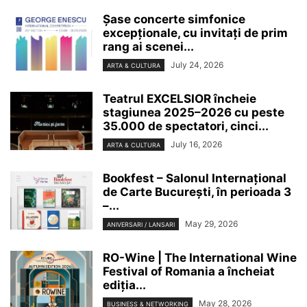
Șase concerte simfonice
excepționale, cu invitați de prim
rang ai scenei...
July 24, 2026
ARTA & CULTURA
Teatrul EXCELSIOR încheie
stagiunea 2025–2026 cu peste
35.000 de spectatori, cinci...
July 16, 2026
ARTA & CULTURA
Bookfest – Salonul Internațional
de Carte București, în perioada 3
–...
May 29, 2026
ANIVERSARI / LANSARI
RO-Wine | The International Wine
Festival of Romania a încheiat
ediția...
May 28, 2026
BUSINESS & NETWORKING