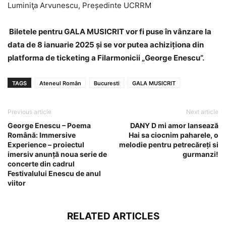
Luminiţa Arvunescu, Președinte UCRRM
Biletele pentru GALA MUSICRIT vor fi puse în vânzare la
data de 8 ianuarie 2025 și se vor putea achiziționa din
platforma de ticketing a Filarmonicii „George Enescu”.
TAGS
Ateneul Român
Bucuresti
GALA MUSICRIT
Previous article
Next article
George Enescu – Poema
DANY D mi amor lansează
Română: Immersive
Hai sa ciocnim paharele, o
Experience – proiectul
melodie pentru petrecăreți si
imersiv anunță noua serie de
gurmanzi!
concerte din cadrul
Festivalului Enescu de anul
viitor
RELATED ARTICLES