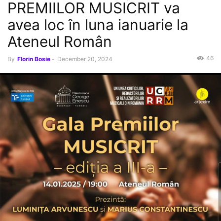
PREMIILOR MUSICRIT va
avea loc în luna ianuarie la
Ateneul Român
46
By
Florin Bosie
-
December 20, 2024