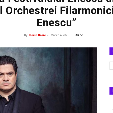
ul Orchestrei Filarmonic
Enescu”
By
Florin Bosie
-
March 4, 2025
56