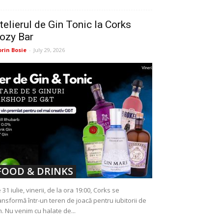
telierul de Gin Tonic la Corks
ozy Bar
orin Bosie
-
July 29, 2026
FOOD & DRINKS
 31 iulie, vinerii, de la ora 19:00, Corks se
ansformă într-un teren de joacă pentru iubitorii de
n. Nu venim cu halate de...