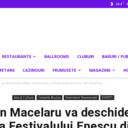
C
24.4
RESTAURANTE
BALLROOMS
CLUBURI
BARURI / PU
FETARII
CAZINOURI
FRUMUSETE
MAGAZINE
H
 va deschide ediția aniversară a Festivalului Enescu din acest an,...
Arta & Cultura
Concerte Muzica
Eveniment Recomandat
EVENTS
an Macelaru va deschide
a Festivalului Enescu d