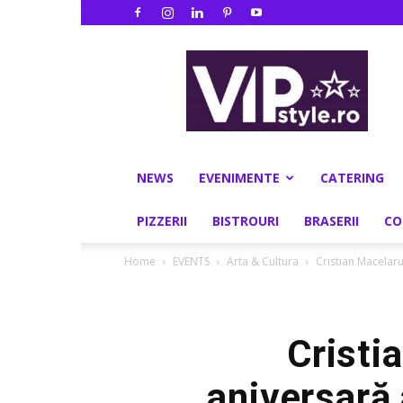
VIPstyle.ro
NEWS
EVENIMENTE
CATERING
PIZZERII
BISTROURI
BRASERII
CO
Home
EVENTS
Arta & Cultura
Cristian Macelaru
Cristi
aniversară 