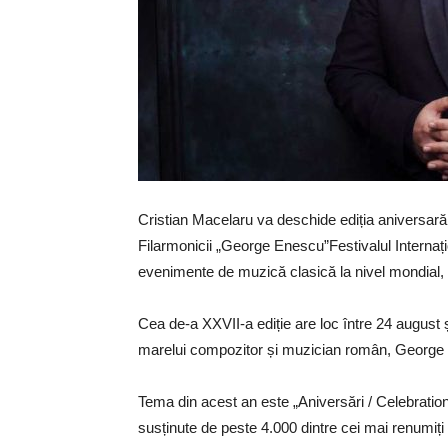
Cristian Macelaru va deschide ediția aniversară 
Filarmonicii „George Enescu”Festivalul Internaț
evenimente de muzică clasică la nivel mondial,
Cea de-a XXVII-a ediție are loc între 24 august
marelui compozitor și muzician român, George
Tema din acest an este „Aniversări / Celebratio
susținute de peste 4.000 dintre cei mai renumiți 