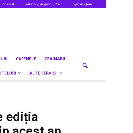
Saturday, August 8, 2026
Sign in / Join
Bucharest
BURI
CAFENELE
CEAINARII
OTELURI
ALTE SERVICII
 ediția
in acest an,