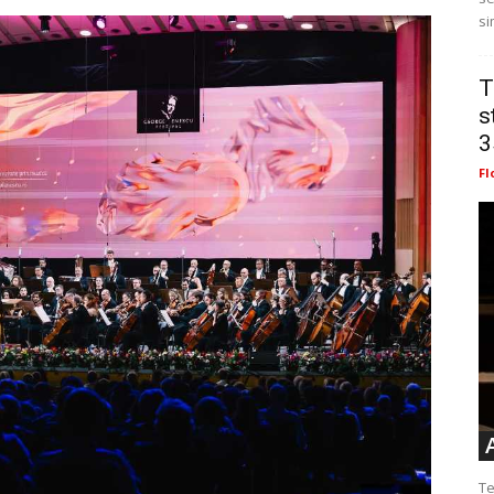
si
T
s
3
Fl
Te