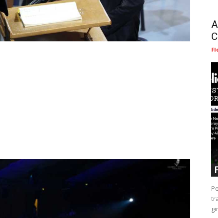
A
C
Fl
Pe
tr
gi