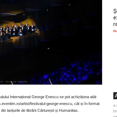
Ș
e
r
Fl
valului Internațional George Enescu se pot achiziționa atât
.eventim.ro/artist/festivalul-george-enescu, cât și în format
A 
din lanțurile de librării Cărturești și Humanitas.
En
se