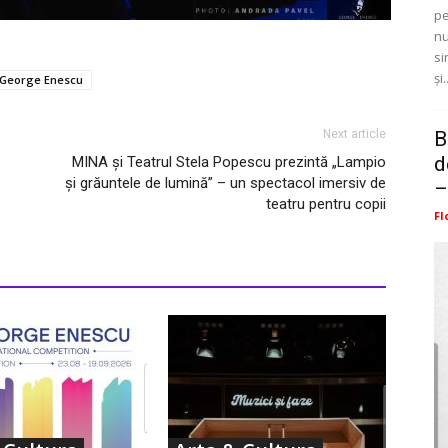
pe
nu
si
și.
l George Enescu
B
Next article
d
MINA și Teatrul Stela Popescu prezintă „Lampio
și grăuntele de lumină” – un spectacol imersiv de
–
teatru pentru copii
Fl