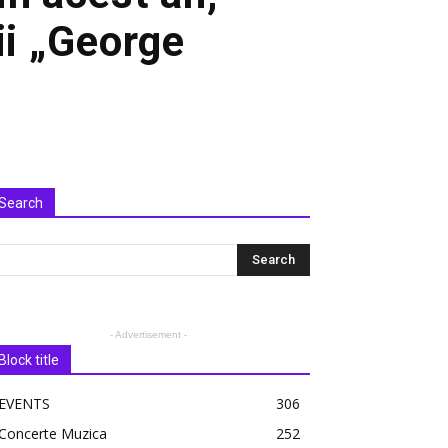
ii „George
Search
- Advertisement -
Block title
EVENTS
306
Concerte Muzica
252