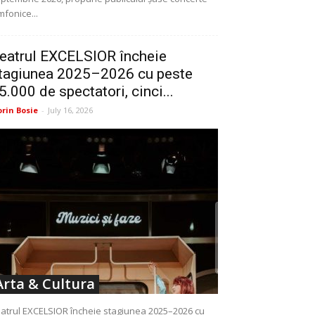
mfonice...
eatrul EXCELSIOR încheie
tagiunea 2025–2026 cu peste
5.000 de spectatori, cinci...
orin Bosie
-
July 16, 2026
Arta & Cultura
atrul EXCELSIOR încheie stagiunea 2025–2026 cu