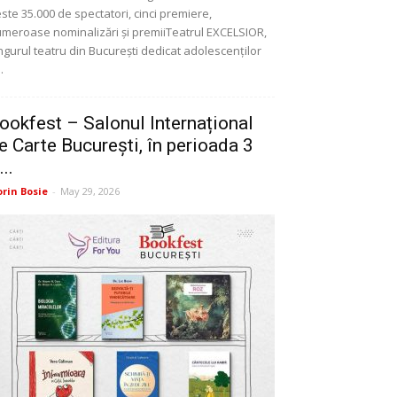
ste 35.000 de spectatori, cinci premiere,
meroase nominalizări și premiiTeatrul EXCELSIOR,
ngurul teatru din București dedicat adolescenților
..
ookfest – Salonul Internațional
e Carte București, în perioada 3
...
orin Bosie
-
May 29, 2026