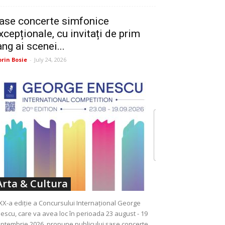
ase concerte simfonice
xcepționale, cu invitați de prim
ang ai scenei...
orin Bosie
-
July 24, 2026
Arta & Cultura
XX-a ediție a Concursului Internațional George
escu, care va avea loc în perioada 23 august - 19
ptembrie 2026, propune publicului șase concerte