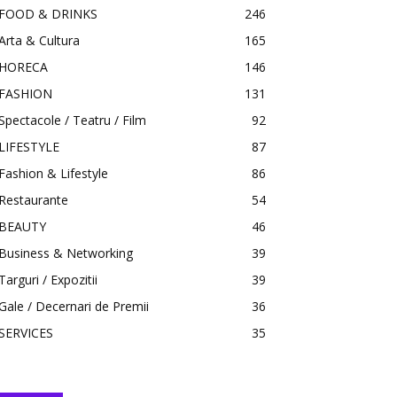
FOOD & DRINKS
246
Arta & Cultura
165
HORECA
146
FASHION
131
Spectacole / Teatru / Film
92
LIFESTYLE
87
Fashion & Lifestyle
86
Restaurante
54
BEAUTY
46
Business & Networking
39
Targuri / Expozitii
39
Gale / Decernari de Premii
36
SERVICES
35