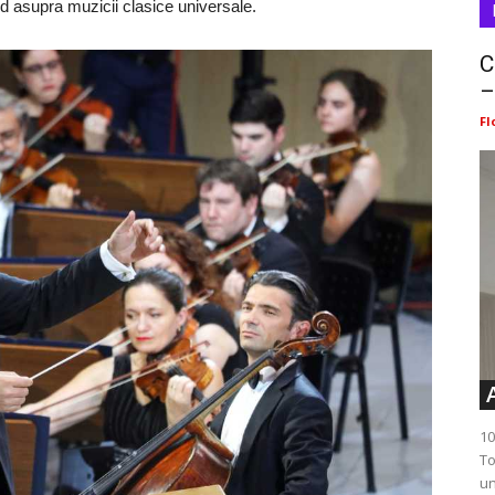
nd asupra muzicii clasice universale.
C
–
Fl
10
To
un