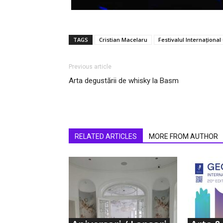
TAGS
Cristian Macelaru
Festivalul Internaționa
Previous article
Arta degustării de whisky la Basm
RELATED ARTICLES
MORE FROM AUTHOR