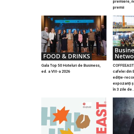
premiere, n
premii
Busine
FOOD & DRINKS
Netwo
Gala Top 50 Hoteluri de Business,
COFFEEAST 
ed. a VIII-a 2026
cafelei din 
ediție-recor
expozanți ș
în 3 zile de..