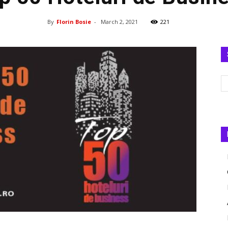
By
Florin Bosie
-
March 2, 2021
221