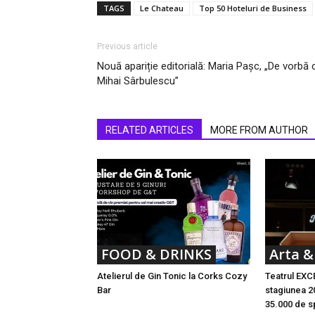
TAGS
Le Chateau
Top 50 Hoteluri de Business
Previous article
Nouă apariție editorială: Maria Pașc, „De vorbă 
Mihai Sârbulescu”
RELATED ARTICLES
MORE FROM AUTHOR
FOOD & DRINKS
Arta &
Atelierul de Gin Tonic la Corks Cozy
Teatrul EXC
Bar
stagiunea 
35.000 de sp