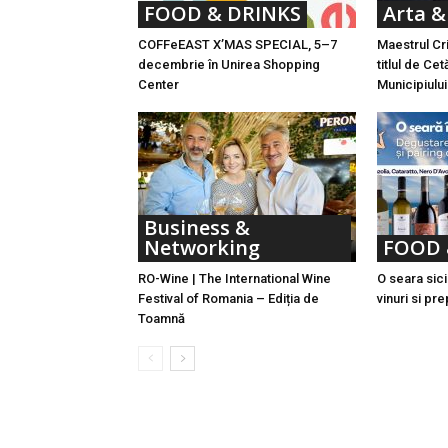
FOOD & DRINKS
Arta &
COFFeEAST X’MAS SPECIAL, 5–7
Maestrul Cr
decembrie în Unirea Shopping
titlul de Ce
Center
Municipiului
Business &
Networking
FOOD 
RO-Wine | The International Wine
O seara sici
Festival of Romania – Ediția de
vinuri si pr
Toamnă