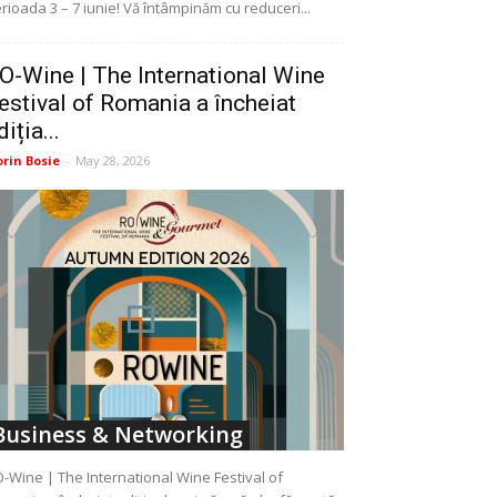
rioada 3 – 7 iunie! Vă întâmpinăm cu reduceri...
O-Wine | The International Wine
estival of Romania a încheiat
diția...
orin Bosie
-
May 28, 2026
Business & Networking
-Wine | The International Wine Festival of