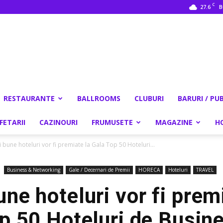
C
27.6
B
RESTAURANTE
BALLROOMS
CLUBURI
BARURI / PU
FETARII
CAZINOURI
FRUMUSETE
MAGAZINE
H
 bune hoteluri vor fi premiate la Gala Top 50 Hoteluri...
Business & Networking
Gale / Decernari de Premii
HORECA
Hoteluri
TRAVEL
ne hoteluri vor fi prem
p 50 Hoteluri de Busin