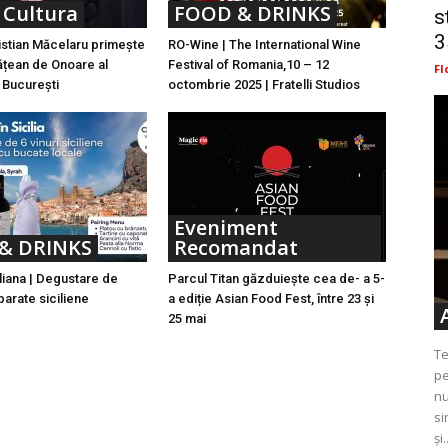
 Cultura
FOOD & DRINKS
s
3
istian Măcelaru primește
RO-Wine | The International Wine
tățean de Onoare al
Festival of Romania,10 – 12
Fl
 București
octombrie 2025 | Fratelli Studios
Eveniment
& DRINKS
Recomandat
liana | Degustare de
Parcul Titan găzduiește cea de- a 5-
eparate siciliene
a ediție Asian Food Fest, între 23 și
25 mai
Te
pe
nu
si
și.