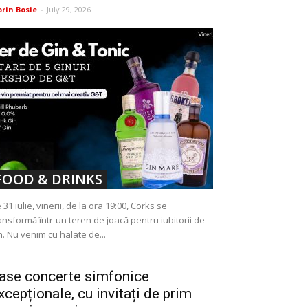
orin Bosie
-
July 29, 2026
FOOD & DRINKS
 31 iulie, vinerii, de la ora 19:00, Corks se
ansformă într-un teren de joacă pentru iubitorii de
n. Nu venim cu halate de...
ase concerte simfonice
xcepționale, cu invitați de prim