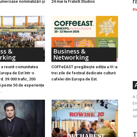
r
umeroase nominalizări și
24 mai la Fratelli Studios
Fl
ss &
Business &
rking
Networking
a reunit comunitatea
COFFeEAST pregătește ediția a III-a:
Europa de Est într-o
trei zile de festival dedicate culturii
d: 39.000 trafic, 200
cafelei din Europa de Est.
i peste 50 de experiențe
.
A 
En
se
si
T