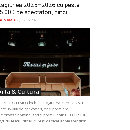
tagiunea 2025–2026 cu peste
5.000 de spectatori, cinci...
orin Bosie
-
July 16, 2026
Arta & Cultura
atrul EXCELSIOR încheie stagiunea 2025–2026 cu
ste 35.000 de spectatori, cinci premiere,
meroase nominalizări și premiiTeatrul EXCELSIOR,
ngurul teatru din București dedicat adolescenților
..