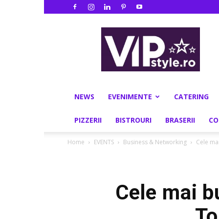
VIPstyle.ro
NEWS
EVENIMENTE
CATERING
PIZZERII
BISTROURI
BRASERII
CO
Home
EVENTS
Business & Networking
Cele mai
Cele mai bu
To