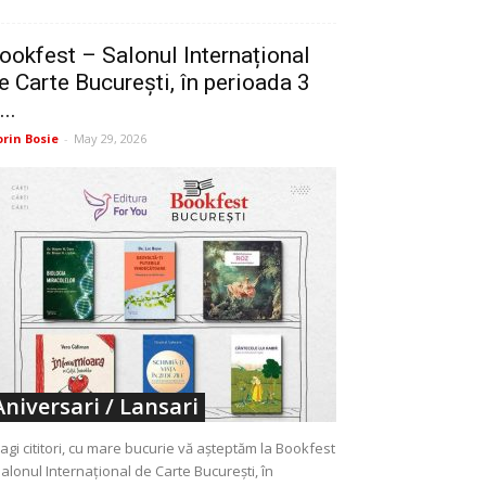
ookfest – Salonul Internațional
e Carte București, în perioada 3
...
orin Bosie
-
May 29, 2026
Aniversari / Lansari
agi cititori, cu mare bucurie vă așteptăm la Bookfest
Salonul Internațional de Carte București, în