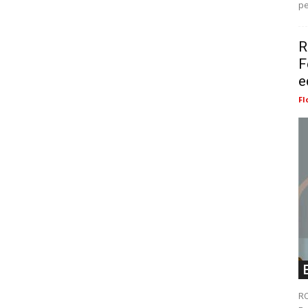
pe
R
F
e
Fl
RO