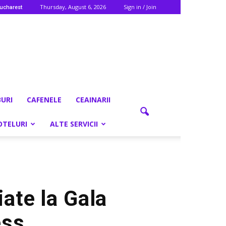
Thursday, August 6, 2026
Sign in / Join
ucharest
BURI
CAFENELE
CEAINARII
OTELURI
ALTE SERVICII
iate la Gala
ess