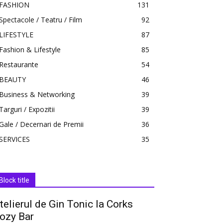
FASHION
131
Spectacole / Teatru / Film
92
LIFESTYLE
87
Fashion & Lifestyle
85
Restaurante
54
BEAUTY
46
Business & Networking
39
Targuri / Expozitii
39
Gale / Decernari de Premii
36
SERVICES
35
Block title
telierul de Gin Tonic la Corks
ozy Bar