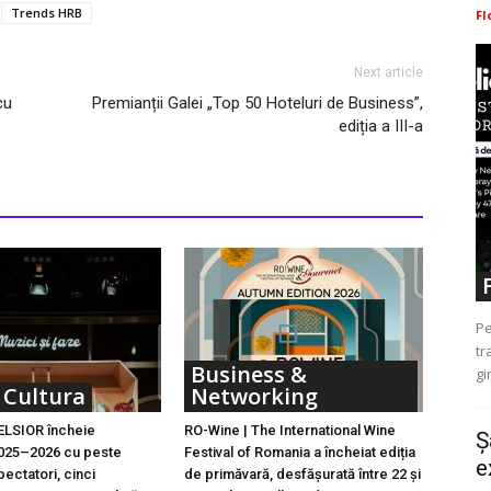
Trends HRB
Fl
Next article
cu
Premianții Galei „Top 50 Hoteluri de Business”,
ediția a III-a
Pe
tr
Business &
gi
 Cultura
Networking
ELSIOR încheie
RO-Wine | The International Wine
Ș
2025–2026 cu peste
Festival of Romania a încheiat ediția
e
ectatori, cinci
de primăvară, desfășurată între 22 și