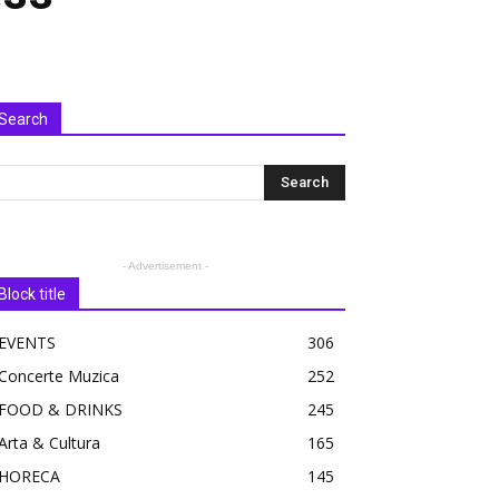
Search
- Advertisement -
Block title
EVENTS
306
Concerte Muzica
252
FOOD & DRINKS
245
Arta & Cultura
165
HORECA
145