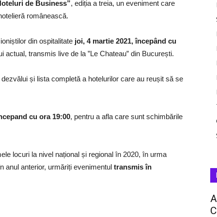
Hoteluri de Business”
, ediția a treia, un eveniment care
 hotelieră românească.
niștilor din ospitalitate
joi, 4 martie 2021, începând cu
ui actual, transmis live de la ”Le Chateau” din București.
zvălui și lista completă a hotelurilor care au reușit să se
 incepand cu ora 19:00
, pentru a afla care sunt schimbările
ele locuri la nivel național și regional în 2020, în urma
 în anul anterior, urmăriți evenimentul
transmis în
A
C