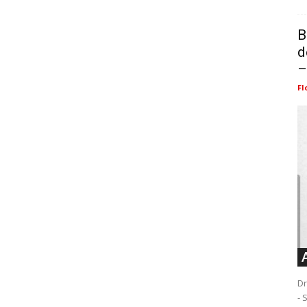
B
d
–
Fl
Dr
- 