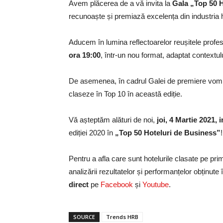
Avem plăcerea de a vă invita la
Gala „Top 50 
recunoaște și premiază excelența din industria
Aducem în lumina reflectoarelor reușitele profesio
ora 19:00
, într-un nou format, adaptat contextul
De asemenea, în cadrul Galei de premiere vom de
claseze în Top 10 în această ediție.
Vă așteptăm alături de noi,
joi, 4 Martie 2021,
ediției 2020 în
„Top 50 Hoteluri de Business”
!
Pentru a afla care sunt hotelurile clasate pe prim
analizării rezultatelor și performanțelor obținute
direct
pe
Facebook
și
Youtube
.
SOURCE
Trends HRB