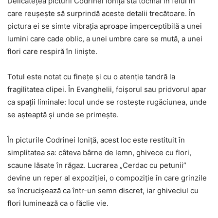
Delicatețea picturii Codrinei Ioniță stă tocmai în felul în
care reușește să surprindă aceste detalii trecătoare. În
pictura ei se simte vibrația aproape imperceptibilă a unei
lumini care cade oblic, a unei umbre care se mută, a unei
flori care respiră în liniște.
Totul este notat cu finețe și cu o atenție tandră la
fragilitatea clipei. În Evanghelii, foișorul sau pridvorul apar
ca spații liminale: locul unde se rostește rugăciunea, unde
se așteaptă și unde se primește.
În picturile Codrinei Ioniță, acest loc este restituit în
simplitatea sa: câteva bârne de lemn, ghivece cu flori,
scaune lăsate în răgaz. Lucrarea „Cerdac cu petunii”
devine un reper al expoziției, o compoziție în care grinzile
se încrucișează ca într-un semn discret, iar ghiveciul cu
flori luminează ca o făclie vie.