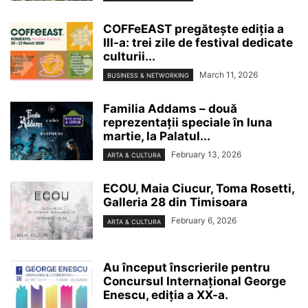
COFFeEAST pregătește ediția a
III-a: trei zile de festival dedicate
culturii...
March 11, 2026
BUSINESS & NETWORKING
Familia Addams – două
reprezentații speciale în luna
martie, la Palatul...
February 13, 2026
ARTA & CULTURA
ECOU, Maia Ciucur, Toma Rosetti,
Galleria 28 din Timisoara
February 6, 2026
ARTA & CULTURA
Au început înscrierile pentru
Concursul Internațional George
Enescu, ediția a XX-a.