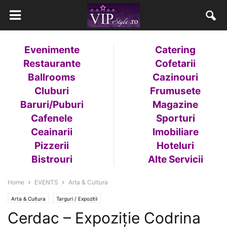
Evenimente
Catering
Restaurante
Cofetarii
Ballrooms
Cazinouri
Cluburi
Frumusete
Baruri/Puburi
Magazine
Cafenele
Sporturi
Ceainarii
Imobiliare
Pizzerii
Hoteluri
Bistrouri
Alte Servicii
Home
EVENTS
Arta & Cultura
Arta & Cultura
Targuri / Expozitii
Cerdac – Expoziție Codrina