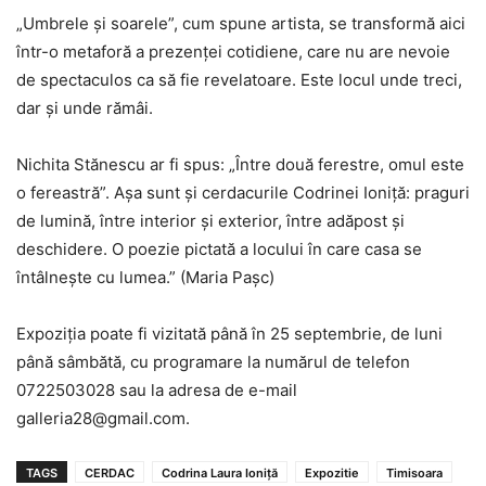
„Umbrele și soarele”, cum spune artista, se transformă aici
într-o metaforă a prezenței cotidiene, care nu are nevoie
de spectaculos ca să fie revelatoare. Este locul unde treci,
dar și unde rămâi.
Nichita Stănescu ar fi spus: „Între două ferestre, omul este
o fereastră”. Așa sunt și cerdacurile Codrinei Ioniță: praguri
de lumină, între interior și exterior, între adăpost și
deschidere. O poezie pictată a locului în care casa se
întâlnește cu lumea.” (Maria Pașc)
Expoziția poate fi vizitată până în 25 septembrie, de luni
până sâmbătă, cu programare la numărul de telefon
0722503028 sau la adresa de e-mail
galleria28@gmail.com.
TAGS
CERDAC
Codrina Laura Ioniță
Expozitie
Timisoara