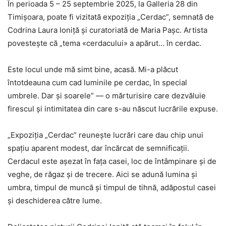
În perioada 5 – 25 septembrie 2025, la Galleria 28 din
Timișoara, poate fi vizitată expoziția „Cerdac”, semnată de
Codrina Laura Ioniță și curatoriată de Maria Pașc. Artista
povestește că „tema «cerdacului» a apărut… în cerdac.
Este locul unde mă simt bine, acasă. Mi-a plăcut
întotdeauna cum cad luminile pe cerdac, în special
umbrele. Dar și soarele” — o mărturisire care dezvăluie
firescul și intimitatea din care s-au născut lucrările expuse.
„Expoziția „Cerdac” reunește lucrări care dau chip unui
spațiu aparent modest, dar încărcat de semnificații.
Cerdacul este așezat în fața casei, loc de întâmpinare și de
veghe, de răgaz și de trecere. Aici se adună lumina și
umbra, timpul de muncă și timpul de tihnă, adăpostul casei
și deschiderea către lume.