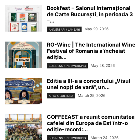
Bookfest – Salonul Internațional
de Carte București, în perioada 3
–...
May 29, 2026
ANIVERSARI / LANSARI
RO-Wine | The International Wine
Festival of Romania a încheiat
ediția...
May 28, 2026
BUSINESS & NETWORKING
Editia a III-a a concertului „Visul
unei nopți de vară”, un...
March 25, 2026
ARTA & CULTURA
COFFEEAST a reunit comunitatea
cafelei din Europa de Est într-o
ediție-record:...
March 24, 2026
BUSINESS & NETWORKING