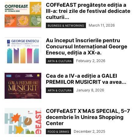
COFFeEAST pregătește ediția a
III-a: trei zile de festival dedicate
culturii...
March 11, 2026
BUSINESS & NETWORKING
Au început înscrierile pentru
Concursul Internațional George
Enescu, ediția a XX-a.
February 2, 2026
ARTA & CULTURA
Cea de a IV-a ediție a GALEI
PREMIILOR MUSICRIT va avea...
January 8, 2026
ARTA & CULTURA
COFFeEAST X’MAS SPECIAL, 5–7
decembrie în Unirea Shopping
Center
December 2, 2025
FOOD & DRINKS