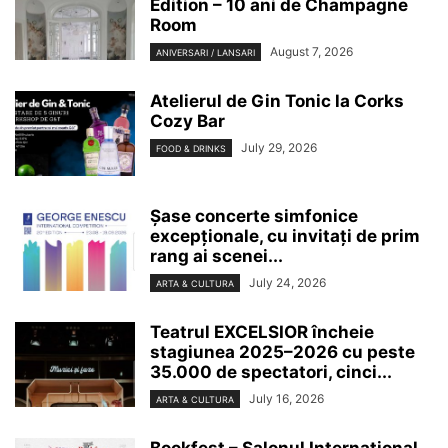
Edition – 10 ani de Champagne
Room
August 7, 2026
ANIVERSARI / LANSARI
Atelierul de Gin Tonic la Corks
Cozy Bar
July 29, 2026
FOOD & DRINKS
Șase concerte simfonice
excepționale, cu invitați de prim
rang ai scenei...
July 24, 2026
ARTA & CULTURA
Teatrul EXCELSIOR încheie
stagiunea 2025–2026 cu peste
35.000 de spectatori, cinci...
July 16, 2026
ARTA & CULTURA