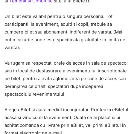
si
Temenii si Conditiile
site-ului Bilete.ro
Un bilet este valabil pentru o singura persoana. Toti
participantii la eveniment, adulti si copii, trebuie sa
cumpere bilet sau abonament, indiferent de varsta. (Mai
putin cazurile unde este specificata gratuitate in limita de
varsta).
Va rugam sa respectati orele de acces in sala de spectacol
sau in locul de desfasurare a evenimentului inscriptionate
pe bilet, pentru a evita aglomerarea pe caile de acces sau
deranjarea celorlalti spectatori dupa inceperea
spectacolului/evenimentului
Alege eBilet si ajuta mediul inconjurator. Printeaza eBiletul
acasa si vino cu el la eveniment. Odata ce ai plasat si ai
achitat comanda cu livrare prin eBilet, vei primi eBiletul in
format electronic pe e-mail.