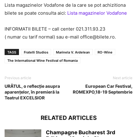
Lista magazinelor Vodafone de la care se pot achizitiona
bilete se poate consulta aici:
Lista magazinelor Vodafone
INFORMATII BILETE – call center 021.311.93.23
( numar cu tarif normal) sau e-mail office@bilete.ro.
TAGS
Fratelli Studios
Marinela V. Ardelean
RO-Wine
The International Wine Festival of Romania
Previous article
Next article
URÂTUL, o reflecție asupra
European Car Festival,
aparențelor, în premieră la
ROMEXPO,18-19 Septembrie
Teatrul EXCELSIOR
RELATED ARTICLES
Champagne Bucharest 3rd