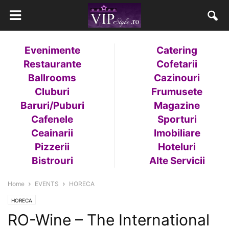
Evenimente
Catering
Restaurante
Cofetarii
Ballrooms
Cazinouri
Cluburi
Frumusete
Baruri/Puburi
Magazine
Cafenele
Sporturi
Ceainarii
Imobiliare
Pizzerii
Hoteluri
Bistrouri
Alte Servicii
Home
EVENTS
HORECA
HORECA
RO-Wine – The International