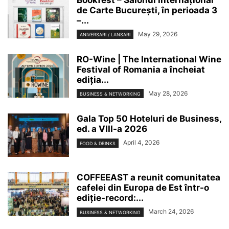
Bookfest – Salonul Internațional
de Carte București, în perioada 3
–...
May 29, 2026
ANIVERSARI / LANSARI
RO-Wine | The International Wine
Festival of Romania a încheiat
ediția...
May 28, 2026
BUSINESS & NETWORKING
Gala Top 50 Hoteluri de Business,
ed. a VIII-a 2026
April 4, 2026
FOOD & DRINKS
COFFEEAST a reunit comunitatea
cafelei din Europa de Est într-o
ediție-record:...
March 24, 2026
BUSINESS & NETWORKING