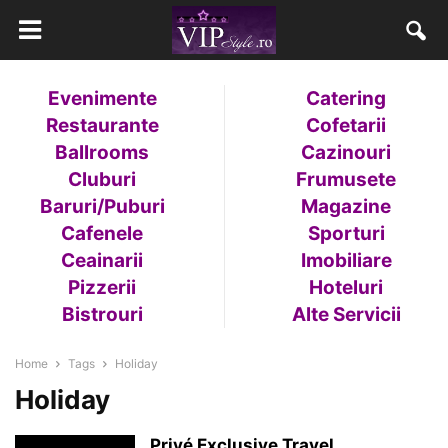
Evenimente
Catering
Restaurante
Cofetarii
Ballrooms
Cazinouri
Cluburi
Frumusete
Baruri/Puburi
Magazine
Cafenele
Sporturi
Ceainarii
Imobiliare
Pizzerii
Hoteluri
Bistrouri
Alte Servicii
Home
Tags
Holiday
Holiday
Privé Exclusive Travel