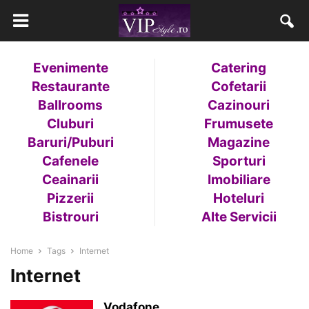
Evenimente
Catering
Restaurante
Cofetarii
Ballrooms
Cazinouri
Cluburi
Frumusete
Baruri/Puburi
Magazine
Cafenele
Sporturi
Ceainarii
Imobiliare
Pizzerii
Hoteluri
Bistrouri
Alte Servicii
Home
Tags
Internet
Internet
Vodafone