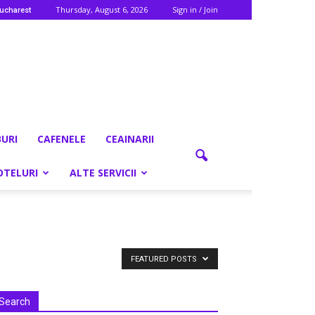
Thursday, August 6, 2026
Sign in / Join
ucharest
BURI
CAFENELE
CEAINARII
OTELURI
ALTE SERVICII
FEATURED POSTS
Search