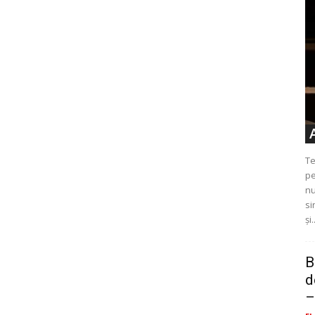
Te
pe
nu
si
și.
B
d
–