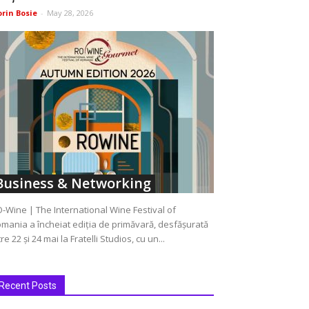
orin Bosie
-
May 28, 2026
Business & Networking
-Wine | The International Wine Festival of
mania a încheiat ediția de primăvară, desfășurată
tre 22 și 24 mai la Fratelli Studios, cu un...
Recent Posts