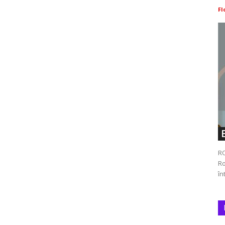
Fl
RO
Ro
în