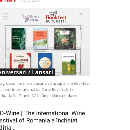
orin Bosie
-
May 29, 2026
Aniversari / Lansari
agi cititori, cu mare bucurie vă așteptăm la Bookfest
Salonul Internațional de Carte București, în
rioada 3 – 7 iunie! Vă întâmpinăm cu reduceri...
O-Wine | The International Wine
estival of Romania a încheiat
diția...