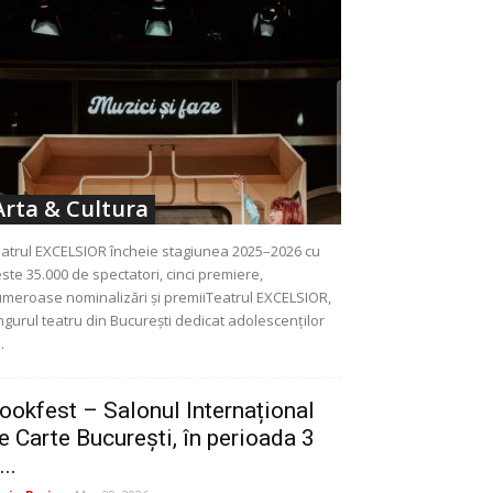
Arta & Cultura
atrul EXCELSIOR încheie stagiunea 2025–2026 cu
ste 35.000 de spectatori, cinci premiere,
meroase nominalizări și premiiTeatrul EXCELSIOR,
ngurul teatru din București dedicat adolescenților
..
ookfest – Salonul Internațional
e Carte București, în perioada 3
...