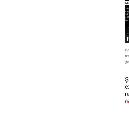
Pe
tr
gi
Ș
e
r
Fl