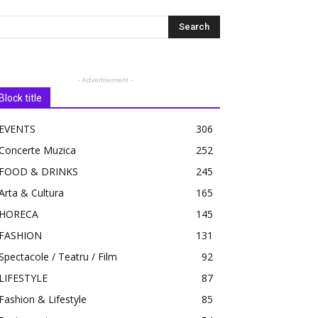
- Advertisement -
Block title
EVENTS
306
Concerte Muzica
252
FOOD & DRINKS
245
Arta & Cultura
165
HORECA
145
FASHION
131
Spectacole / Teatru / Film
92
LIFESTYLE
87
Fashion & Lifestyle
85