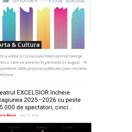
Arta & Cultura
XX-a ediție a Concursului Internațional George
escu, care va avea loc în perioada 23 august - 19
ptembrie 2026, propune publicului șase concerte
mfonice...
eatrul EXCELSIOR încheie
tagiunea 2025–2026 cu peste
5.000 de spectatori, cinci...
orin Bosie
-
July 16, 2026