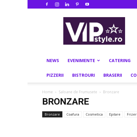
VIPstyle.ro
NEWS
EVENIMENTE
CATERING
PIZZERII
BISTROURI
BRASERII
CO
Home
Saloane de Frumusete
Bronzare
BRONZARE
Bronzare
Coafura
Cosmetica
Epilare
Frizer