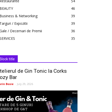
Restaurante
54
BEAUTY
46
Business & Networking
39
Targuri / Expozitii
39
Gale / Decernari de Premii
36
SERVICES
35
Block title
telierul de Gin Tonic la Corks
ozy Bar
orin Bosie
-
July 29, 2026