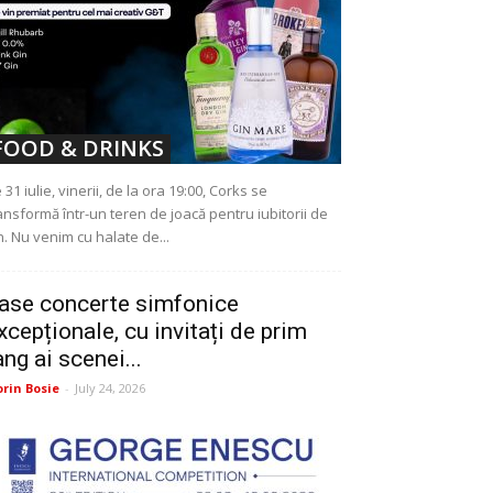
FOOD & DRINKS
 31 iulie, vinerii, de la ora 19:00, Corks se
ansformă într-un teren de joacă pentru iubitorii de
n. Nu venim cu halate de...
ase concerte simfonice
xcepționale, cu invitați de prim
ang ai scenei...
orin Bosie
-
July 24, 2026