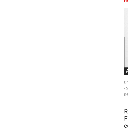
Fl
Dr
- 
pe
R
F
e