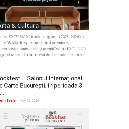
Arta & Cultura
atrul EXCELSIOR încheie stagiunea 2025–2026 cu
ste 35.000 de spectatori, cinci premiere,
meroase nominalizări și premiiTeatrul EXCELSIOR,
ngurul teatru din București dedicat adolescenților
..
ookfest – Salonul Internațional
e Carte București, în perioada 3
...
orin Bosie
-
May 29, 2026