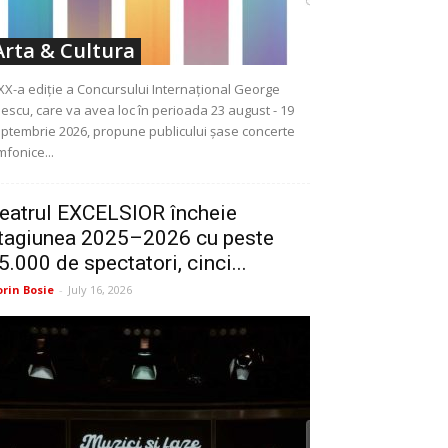
Arta & Cultura
XX-a ediție a Concursului Internațional George
escu, care va avea loc în perioada 23 august - 19
ptembrie 2026, propune publicului șase concerte
mfonice...
eatrul EXCELSIOR încheie
tagiunea 2025–2026 cu peste
5.000 de spectatori, cinci...
orin Bosie
-
July 16, 2026