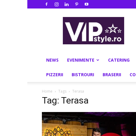
VIPstyle.ro
NEWS
EVENIMENTE
CATERING
PIZZERII
BISTROURI
BRASERII
CO
Home
Tags
Terasa
Tag: Terasa