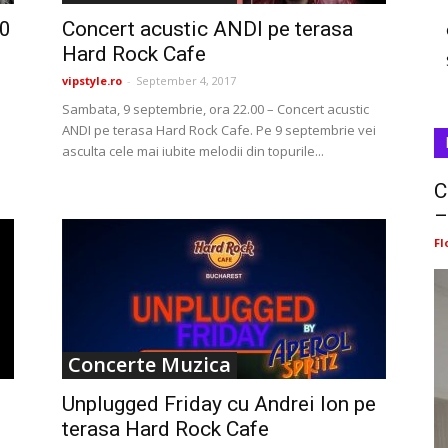
00
Concert acustic ANDI pe terasa
Hard Rock Cafe
vipstyle.ro
-
September 4, 2017
Sambata, 9 septembrie, ora 22.00 – Concert acustic
ANDI pe terasa Hard Rock Cafe. Pe 9 septembrie vei
asculta cele mai iubite melodii din topurile...
C
–
Fl
Concerte Muzica
d
Unplugged Friday cu Andrei Ion pe
terasa Hard Rock Cafe