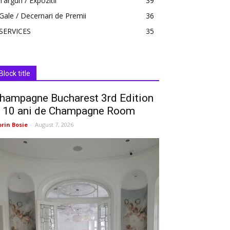
Targuri / Expozitii
39
Gale / Decernari de Premii
36
SERVICES
35
Block title
hampagne Bucharest 3rd Edition
 10 ani de Champagne Room
orin Bosie
-
August 7, 2026