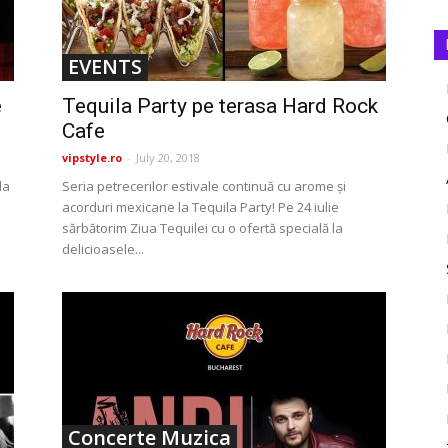
EVENTS
e
Tequila Party pe terasa Hard Rock
Cafe
vipstyle.ro
-
July 20, 2018
da
Seria petrecerilor estivale continuă cu arome și
acorduri mexicane la Tequila Party! Pe 24 iulie
sărbătorim Ziua Tequilei cu o ofertă specială la
delicioasele...
Concerte Muzica