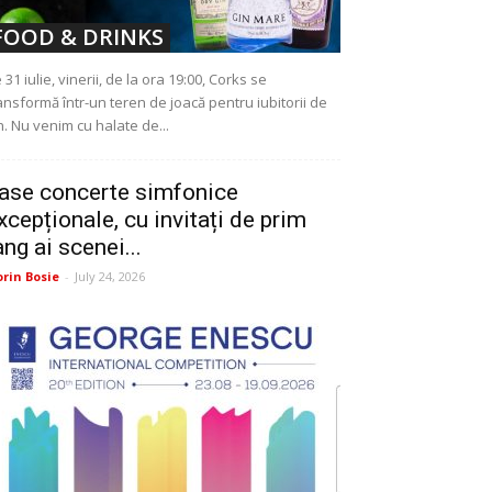
FOOD & DRINKS
 31 iulie, vinerii, de la ora 19:00, Corks se
ansformă într-un teren de joacă pentru iubitorii de
n. Nu venim cu halate de...
ase concerte simfonice
xcepționale, cu invitați de prim
ang ai scenei...
orin Bosie
-
July 24, 2026