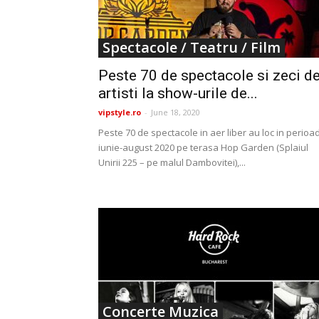
Spectacole / Teatru / Film
Peste 70 de spectacole si zeci d
artisti la show-urile de...
vipstyle.ro
-
June 18, 2020
Peste 70 de spectacole in aer liber au loc in perioa
iunie-august 2020 pe terasa Hop Garden (Splaiul
Unirii 225 – pe malul Dambovitei),...
Concerte Muzica