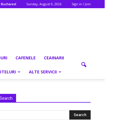
Sunday, August 9, 2026
Sign in / Join
Bucharest
BURI
CAFENELE
CEAINARII
OTELURI
ALTE SERVICII
Search