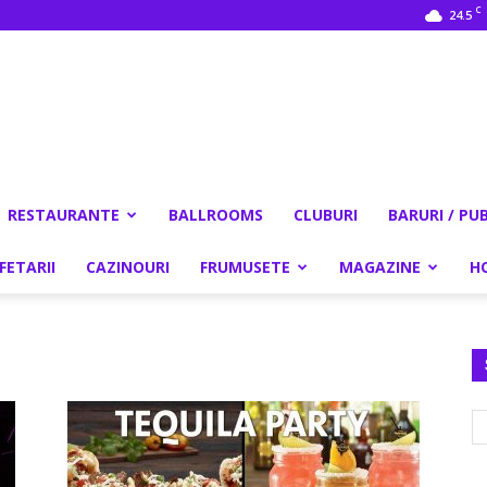
C
24.5
RESTAURANTE
BALLROOMS
CLUBURI
BARURI / PU
FETARII
CAZINOURI
FRUMUSETE
MAGAZINE
H