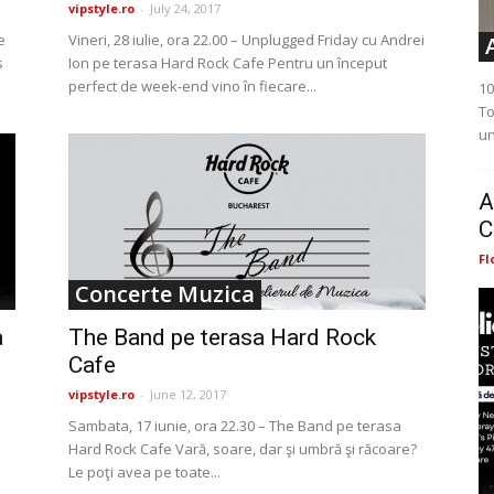
vipstyle.ro
-
July 24, 2017
e
Vineri, 28 iulie, ora 22.00 – Unplugged Friday cu Andrei
s
Ion pe terasa Hard Rock Cafe Pentru un început
perfect de week-end vino în fiecare...
10
To
un
A
C
Fl
Concerte Muzica
a
The Band pe terasa Hard Rock
Cafe
vipstyle.ro
-
June 12, 2017
Sambata, 17 iunie, ora 22.30 – The Band pe terasa
Hard Rock Cafe Vară, soare, dar şi umbră şi răcoare?
Le poţi avea pe toate...