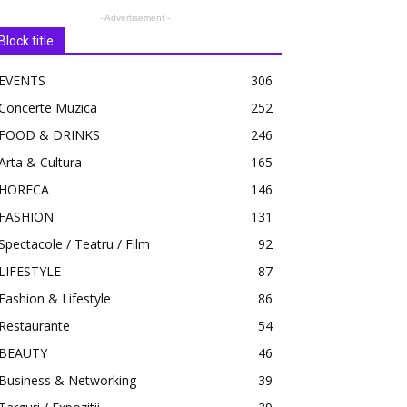
- Advertisement -
Block title
EVENTS
306
Concerte Muzica
252
FOOD & DRINKS
246
Arta & Cultura
165
HORECA
146
FASHION
131
Spectacole / Teatru / Film
92
LIFESTYLE
87
Fashion & Lifestyle
86
Restaurante
54
BEAUTY
46
Business & Networking
39