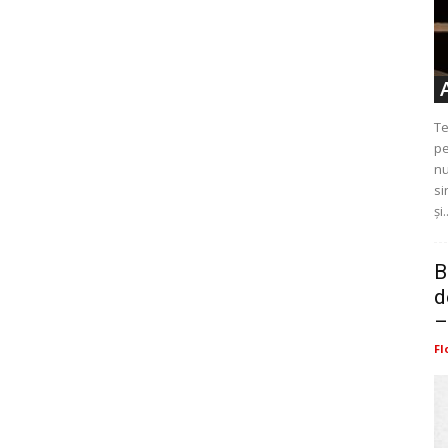
Te
pe
nu
si
și.
B
d
–
Fl