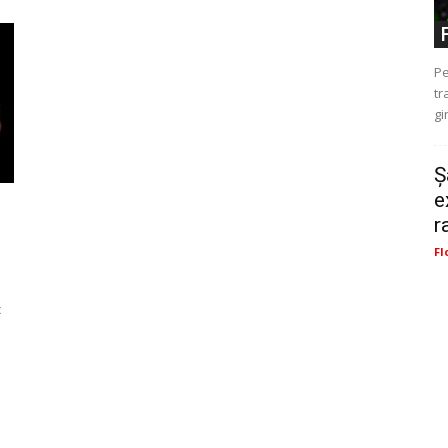
Pe
tr
gi
Ș
e
r
Fl
s
c