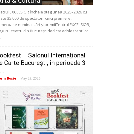
Arta & Cultura
atrul EXCELSIOR încheie stagiunea 2025–2026 cu
ste 35.000 de spectatori, cinci premiere,
meroase nominalizări și premiiTeatrul EXCELSIOR,
ngurul teatru din București dedicat adolescenților
..
ookfest – Salonul Internațional
e Carte București, în perioada 3
...
orin Bosie
-
May 29, 2026