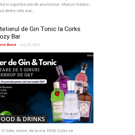
tul in superba vila de anul trecut - Maison Dadoo -
ul dintre cele mai...
telierul de Gin Tonic la Corks
ozy Bar
orin Bosie
-
July 29, 2026
FOOD & DRINKS
 31 iulie, vinerii, de la ora 19:00, Corks se