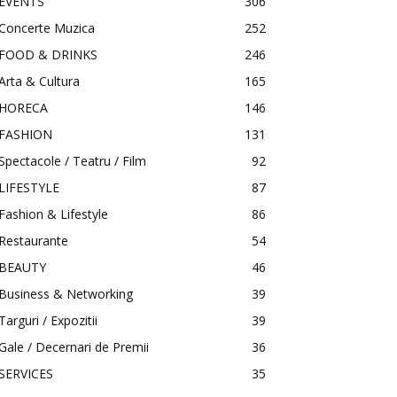
EVENTS
306
Concerte Muzica
252
FOOD & DRINKS
246
Arta & Cultura
165
HORECA
146
FASHION
131
Spectacole / Teatru / Film
92
LIFESTYLE
87
Fashion & Lifestyle
86
Restaurante
54
BEAUTY
46
Business & Networking
39
Targuri / Expozitii
39
Gale / Decernari de Premii
36
SERVICES
35