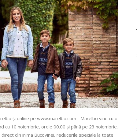
relbo și online pe www.marelbo.com - Marelbo vine cu o
nd cu 10 noiembrie, orele 00.00 și până pe 23 noiembrie.
direct din inima Bucovinei, reducerile speciale la toate