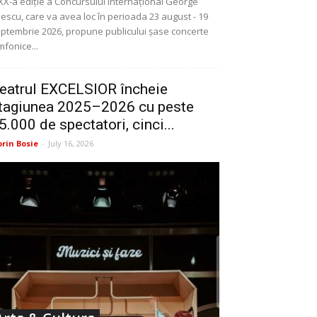
XX-a ediție a Concursului Internațional George
escu, care va avea loc în perioada 23 august - 19
ptembrie 2026, propune publicului șase concerte
mfonice...
eatrul EXCELSIOR încheie
tagiunea 2025–2026 cu peste
5.000 de spectatori, cinci...
orin Bosie
-
July 16, 2026