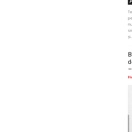
Te
pe
nu
si
și.
B
d
–
Fl