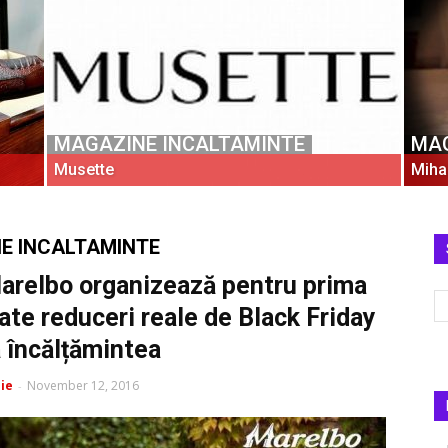
MAGAZINE INCALTAMINTE
MAG
Musette
Miha
E INCALTAMINTE
Marelbo organizează pentru prima
tate reduceri reale de Black Friday
ă încălțămintea
ie
November 12, 2016
-