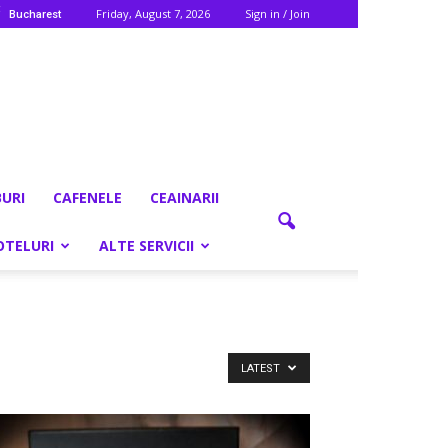
C
Friday, August 7, 2026
Sign in / Join
Bucharest
BURI
CAFENELE
CEAINARII
OTELURI
ALTE SERVICII
LATEST