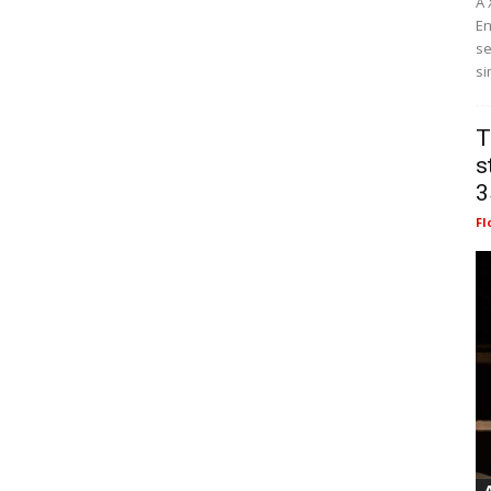
A 
En
se
si
T
s
3
Fl