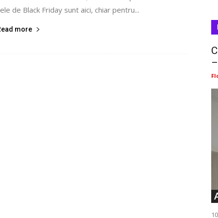
le de Black Friday sunt aici, chiar pentru...
Read more
C
–
Fl
10