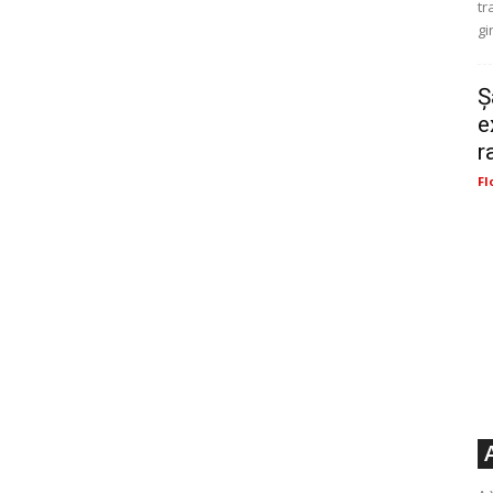
tr
gi
Ș
e
r
Fl