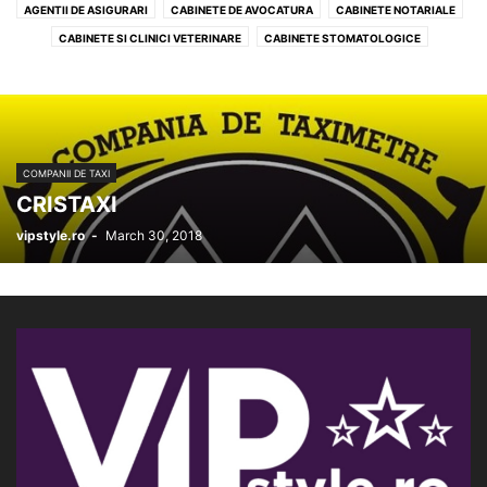
AGENTII DE ASIGURARI
CABINETE DE AVOCATURA
CABINETE NOTARIALE
CABINETE SI CLINICI VETERINARE
CABINETE STOMATOLOGICE
CENTRE MEDICALE
COMPANII DE TAXI
CURATENIE & CURATATORII
EXPERTI CONTABILI
FARMACII
FLORARII
LABORATOARE ANALIZE
PET SHOPS
PROFIL RECOMANDAT SERVICII
RENT A CAR & LIMUZINE
SERVICE-URI AUTO
SERVICII BANCARE
SERVICII CURIERAT
COMPANII DE TAXI
SPALATORII AUTO
TELECOMUNICATII & IT
CRISTAXI
TRANSPORT PRIVAT DE PERSOANE
vipstyle.ro
-
March 30, 2018