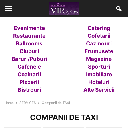
Evenimente
Catering
Restaurante
Cofetarii
Ballrooms
Cazinouri
Cluburi
Frumusete
Baruri/Puburi
Magazine
Cafenele
Sporturi
Ceainarii
Imobiliare
Pizzerii
Hoteluri
Bistrouri
Alte Servicii
Home
SERVICES
Companii de TAXI
COMPANII DE TAXI