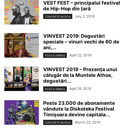
VEST FEST – principalul festival
de Hip-Hop din țară
July 2, 2019
CONCERTE MUZICA
VINVEST 2019: Degustări
speciale – vinuri vechi de 60 de
ani,...
April 22, 2019
FOOD & DRINKS
VINVEST 2019 – Prezența unui
călugăr de la Muntele Athos,
degustări...
April 18, 2019
FOOD & DRINKS
Peste 23.000 de abonamente
vândute la Diskoteka Festival
Timișoara devine capitala...
March 23, 2019
CONCERTE MUZICA