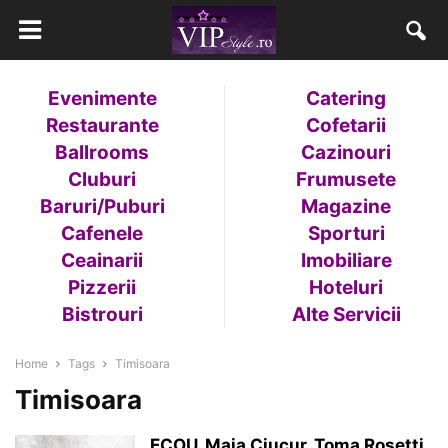
Evenimente
Catering
Restaurante
Cofetarii
Ballrooms
Cazinouri
Cluburi
Frumusete
Baruri/Puburi
Magazine
Cafenele
Sporturi
Ceainarii
Imobiliare
Pizzerii
Hoteluri
Bistrouri
Alte Servicii
Home
Tags
Timisoara
Timisoara
ECOU, Maia Ciucur, Toma Rosetti,