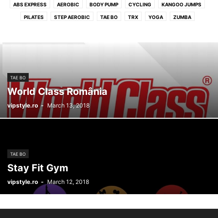
ABS EXPRESS
AEROBIC
BODY PUMP
CYCLING
KANGOO JUMPS
PILATES
STEP AEROBIC
TAE BO
TRX
YOGA
ZUMBA
TAE BO
World Class România
vipstyle.ro
-
March 13, 2018
TAE BO
Stay Fit Gym
vipstyle.ro
-
March 12, 2018