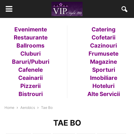
Evenimente
Catering
Restaurante
Cofetarii
Ballrooms
Cazinouri
Cluburi
Frumusete
Baruri/Puburi
Magazine
Cafenele
Sporturi
Ceainarii
Imobiliare
Pizzerii
Hoteluri
Bistrouri
Alte Servicii
Home
Aerobics
Tae Bo
TAE BO