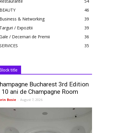
Restaurante
54
BEAUTY
46
Business & Networking
39
Targuri / Expozitii
39
Gale / Decernari de Premii
36
SERVICES
35
Block title
hampagne Bucharest 3rd Edition
 10 ani de Champagne Room
orin Bosie
-
August 7, 2026