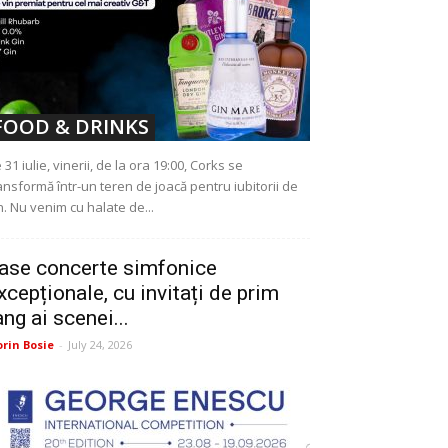
FOOD & DRINKS
 31 iulie, vinerii, de la ora 19:00, Corks se
ansformă într-un teren de joacă pentru iubitorii de
n. Nu venim cu halate de...
ase concerte simfonice
xcepționale, cu invitați de prim
ang ai scenei...
orin Bosie
-
July 24, 2026