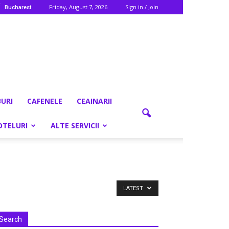
C
Friday, August 7, 2026
Sign in / Join
Bucharest
BURI
CAFENELE
CEAINARII
OTELURI
ALTE SERVICII
LATEST
Search