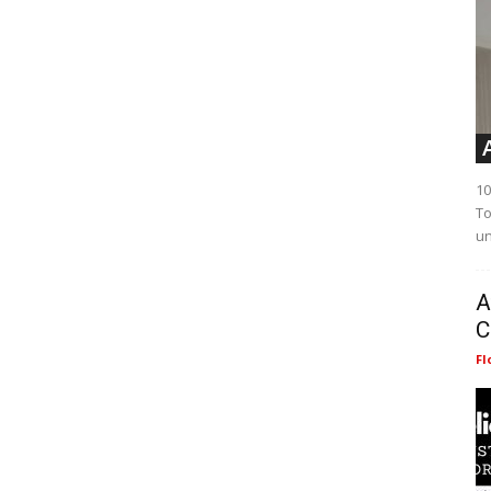
10
To
un
A
C
Fl