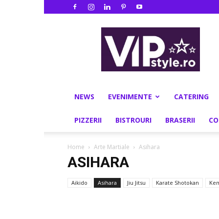
VIPstyle.ro
NEWS
EVENIMENTE
CATERING
PIZZERII
BISTROURI
BRASERII
CO
Home
Arte Martiale
Asihara
ASIHARA
Aikido
Asihara
Jiu Jitsu
Karate Shotokan
Ke