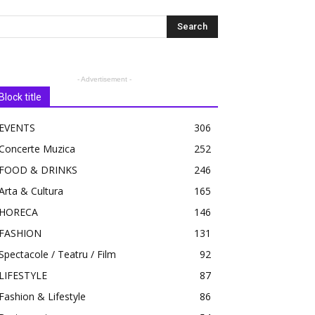
- Advertisement -
Block title
EVENTS
306
Concerte Muzica
252
FOOD & DRINKS
246
Arta & Cultura
165
HORECA
146
FASHION
131
Spectacole / Teatru / Film
92
LIFESTYLE
87
Fashion & Lifestyle
86