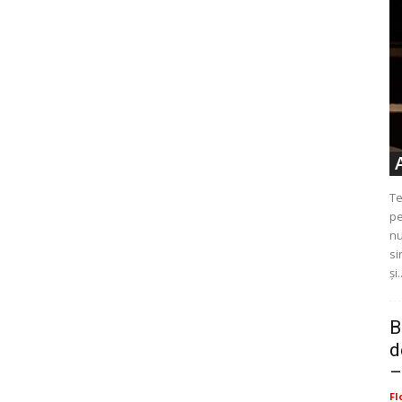
Te
pe
nu
si
și.
B
d
–
Fl