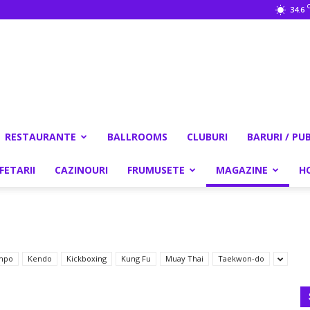
34.6
RESTAURANTE
BALLROOMS
CLUBURI
BARURI / PU
FETARII
CAZINOURI
FRUMUSETE
MAGAZINE
H
mpo
Kendo
Kickboxing
Kung Fu
Muay Thai
Taekwon-do