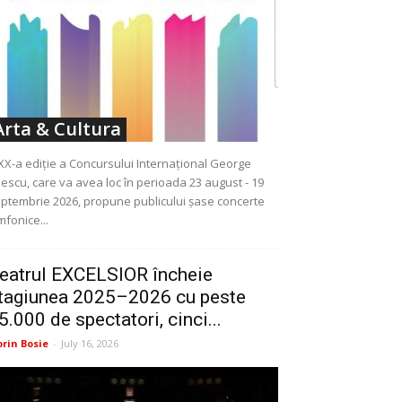
Arta & Cultura
XX-a ediție a Concursului Internațional George
escu, care va avea loc în perioada 23 august - 19
ptembrie 2026, propune publicului șase concerte
mfonice...
eatrul EXCELSIOR încheie
tagiunea 2025–2026 cu peste
5.000 de spectatori, cinci...
orin Bosie
-
July 16, 2026