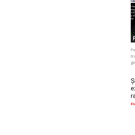
Pe
tr
gi
Ș
e
r
Fl