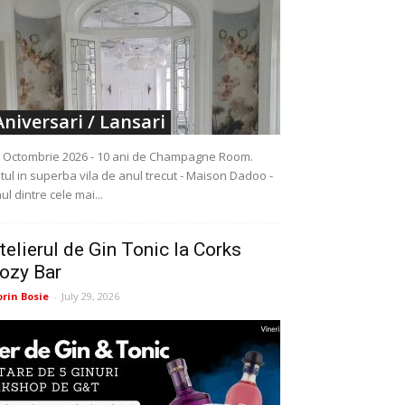
Aniversari / Lansari
 Octombrie 2026 - 10 ani de Champagne Room.
tul in superba vila de anul trecut - Maison Dadoo -
ul dintre cele mai...
telierul de Gin Tonic la Corks
ozy Bar
orin Bosie
-
July 29, 2026