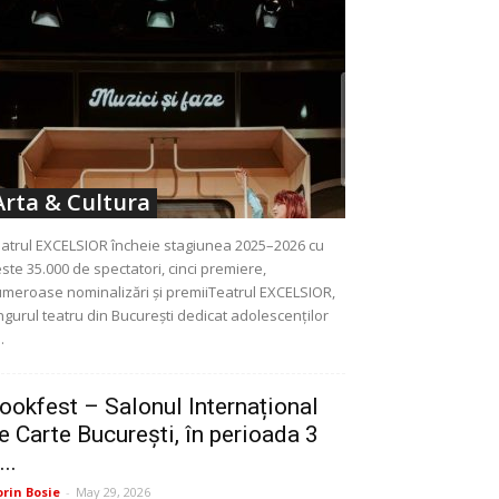
Arta & Cultura
atrul EXCELSIOR încheie stagiunea 2025–2026 cu
ste 35.000 de spectatori, cinci premiere,
meroase nominalizări și premiiTeatrul EXCELSIOR,
ngurul teatru din București dedicat adolescenților
..
ookfest – Salonul Internațional
e Carte București, în perioada 3
...
orin Bosie
-
May 29, 2026