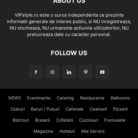
ABOUT US
VIPstyle.ro este o sursa independenta ce prezinta
informatii generale de interes public, si NU inregistreaza,
NU stocheaza, NU urmareste actiunile utilizatorilor, NU
prelucreaza date cu caracter personal.
FOLLOW US
NEWS
Evenimente
Catering
Restaurante
Ballrooms
Cluburi
Baruri / Puburi
Cafenele
Ceainarii
Pizzerii
Bistrouri
Braserii
Cofetarii
Cazinouri
Frumusete
Magazine
Hoteluri
Alte Servicii