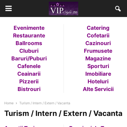
Evenimente
Catering
Restaurante
Cofetarii
Ballrooms
Cazinouri
Cluburi
Frumusete
Baruri/Puburi
Magazine
Cafenele
Sporturi
Ceainarii
Imobiliare
Pizzerii
Hoteluri
Bistrouri
Alte Servicii
Home
Turism / Intern / Extern / Vacanta
Turism / Intern / Extern / Vacanta