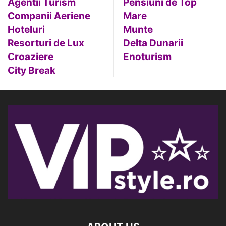
Agentii Turism
Pensiuni de Top
Companii Aeriene
Mare
Hoteluri
Munte
Resorturi de Lux
Delta Dunarii
Croaziere
Enoturism
City Break