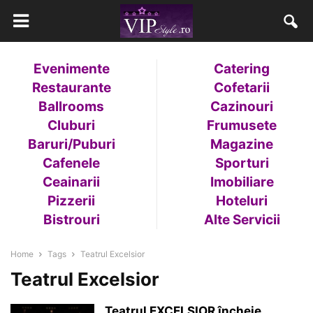
Evenimente
Catering
Restaurante
Cofetarii
Ballrooms
Cazinouri
Cluburi
Frumusete
Baruri/Puburi
Magazine
Cafenele
Sporturi
Ceainarii
Imobiliare
Pizzerii
Hoteluri
Bistrouri
Alte Servicii
Home
Tags
Teatrul Excelsior
Teatrul Excelsior
Teatrul EXCELSIOR încheie