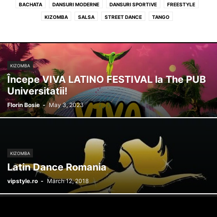
BACHATA
DANSURI MODERNE
DANSURI SPORTIVE
FREESTYLE
KIZOMBA
SALSA
STREET DANCE
TANGO
KIZOMBA
Începe VIVA LATINO FESTIVAL la The PUB
Universitatii!
Florin Bosie
-
May 3, 2023
KIZOMBA
Latin Dance Romania
vipstyle.ro
-
March 12, 2018