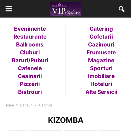
Evenimente
Catering
Restaurante
Cofetarii
Ballrooms
Cazinouri
Cluburi
Frumusete
Baruri/Puburi
Magazine
Cafenele
Sporturi
Ceainarii
Imobiliare
Pizzerii
Hoteluri
Bistrouri
Alte Servicii
Home
Dansuri
Kizomba
KIZOMBA