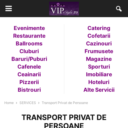
Evenimente
Catering
Restaurante
Cofetarii
Ballrooms
Cazinouri
Cluburi
Frumusete
Baruri/Puburi
Magazine
Cafenele
Sporturi
Ceainarii
Imobiliare
Pizzerii
Hoteluri
Bistrouri
Alte Servicii
Home
SERVICES
Transport Privat de Persoane
TRANSPORT PRIVAT DE
PERSOANE