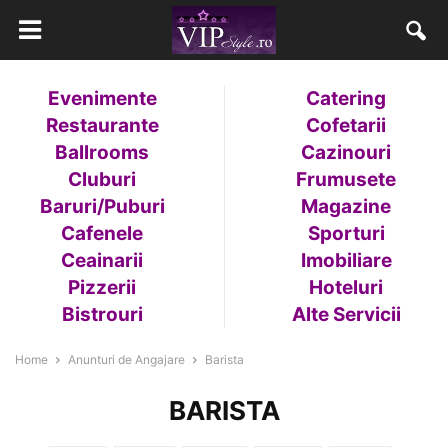
Evenimente
Catering
Restaurante
Cofetarii
Ballrooms
Cazinouri
Cluburi
Frumusete
Baruri/Puburi
Magazine
Cafenele
Sporturi
Ceainarii
Imobiliare
Pizzerii
Hoteluri
Bistrouri
Alte Servicii
Home
Anunturi de Angajare
Barista
BARISTA