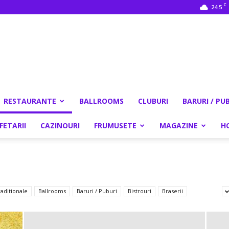
C
24.5
RESTAURANTE
BALLROOMS
CLUBURI
BARURI / PU
FETARII
CAZINOURI
FRUMUSETE
MAGAZINE
H
aditionale
Ballrooms
Baruri / Puburi
Bistrouri
Braserii