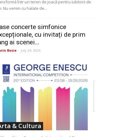
ansformă într-un teren de joacă pentru iubitorii de
n. Nu venim cu halate de...
ase concerte simfonice
xcepționale, cu invitați de prim
ang ai scenei...
orin Bosie
-
July 24, 2026
Arta & Cultura