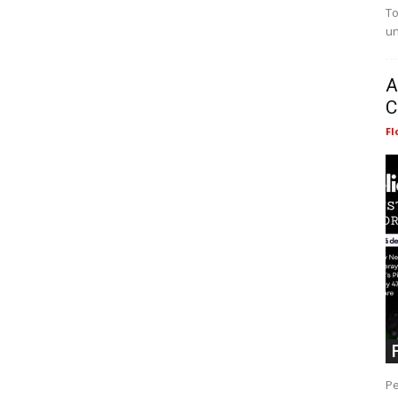
To
un
A
C
Fl
Pe