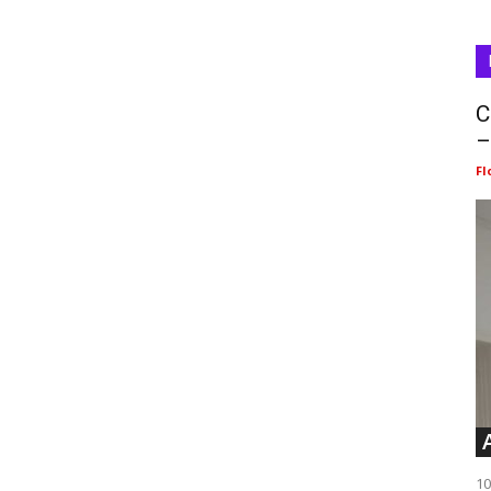
C
–
Fl
10