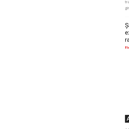
tr
gi
Ș
e
r
Fl