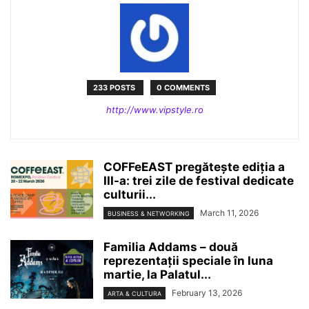
233 POSTS
0 COMMENTS
http://www.vipstyle.ro
COFFeEAST pregătește ediția a
III-a: trei zile de festival dedicate
culturii...
March 11, 2026
BUSINESS & NETWORKING
Familia Addams – două
reprezentații speciale în luna
martie, la Palatul...
February 13, 2026
ARTA & CULTURA