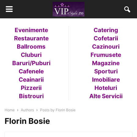
Evenimente
Catering
Restaurante
Cofetarii
Ballrooms
Cazinouri
Cluburi
Frumusete
Baruri/Puburi
Magazine
Cafenele
Sporturi
Ceainarii
Imobiliare
Pizzerii
Hoteluri
Bistrouri
Alte Servicii
Home
Authors
Posts by Florin Bosie
Florin Bosie