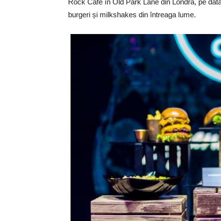
Rock Cafe în Old Park Lane din Londra, pe data
burgeri și milkshakes din întreaga lume.