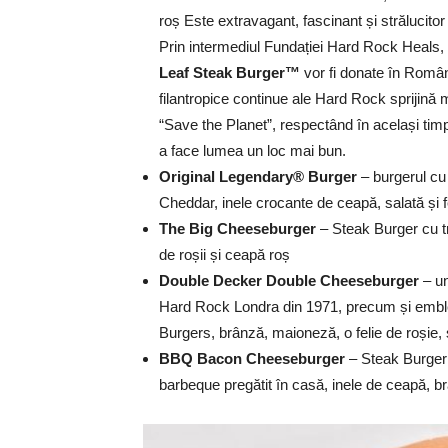
roș Este extravagant, fascinant și strălucito
Prin intermediul Fundației Hard Rock Heals, 
Leaf Steak Burger™
vor fi donate în Român
filantropice continue ale Hard Rock sprijină m
“Save the Planet”, respectând în același tim
a face lumea un loc mai bun.
Original Legendary® Burger
– burgerul cu
Cheddar, inele crocante de ceapă, salată și fel
The Big Cheeseburger
– Steak Burger cu tre
de roșii și ceapă roș
Double Decker Double Cheeseburger
– u
Hard Rock Londra din 1971, precum și emble
Burgers, brânză, maioneză, o felie de roșie,
BBQ Bacon Cheeseburger
– Steak Burger
barbeque pregătit în casă, inele de ceapă, b