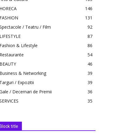
HORECA
146
FASHION
131
Spectacole / Teatru / Film
92
LIFESTYLE
87
Fashion & Lifestyle
86
Restaurante
54
BEAUTY
46
Business & Networking
39
Targuri / Expozitii
39
Gale / Decernari de Premii
36
SERVICES
35
Block title