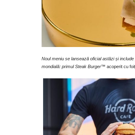
Noul meniu se lansează oficial astăzi
ș
i includ
mondială: primul Steak Burger™
acoperit cu fo