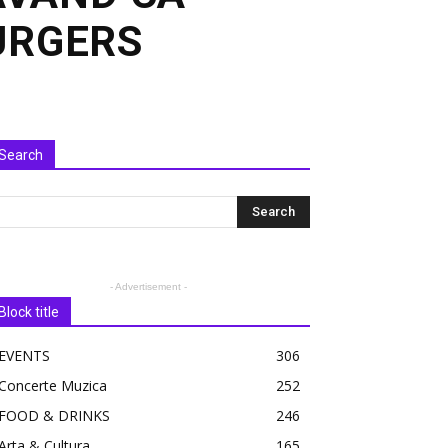
URGERS
Search
- Advertisement -
Block title
EVENTS
306
Concerte Muzica
252
FOOD & DRINKS
246
Arta & Cultura
165