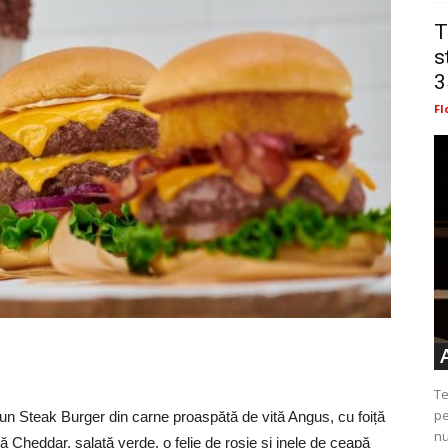
T
s
3
Fl
Te
pe
un Steak Burger din carne proaspătă de vită Angus, cu foiță
nu
 Cheddar, salată verde, o felie de roșie și inele de ceapă