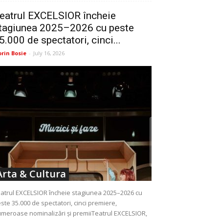
eatrul EXCELSIOR încheie
tagiunea 2025–2026 cu peste
5.000 de spectatori, cinci...
orin Bosie
-
July 16, 2026
Arta & Cultura
atrul EXCELSIOR încheie stagiunea 2025–2026 cu
ste 35.000 de spectatori, cinci premiere,
meroase nominalizări și premiiTeatrul EXCELSIOR,