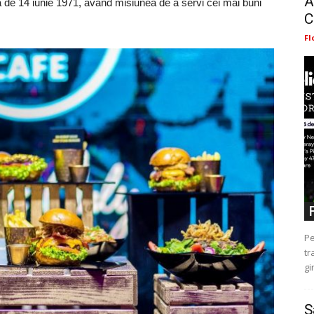
A
 de 14 iunie 1971, având misiunea de a servi cei mai buni
C
Fl
Pe
tr
gi
Ș