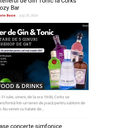
telierul de Gin Tonic la Corks
ozy Bar
orin Bosie
-
July 29, 2026
FOOD & DRINKS
 31 iulie, vinerii, de la ora 19:00, Corks se
ansformă într-un teren de joacă pentru iubitorii de
n. Nu venim cu halate de...
ase concerte simfonice