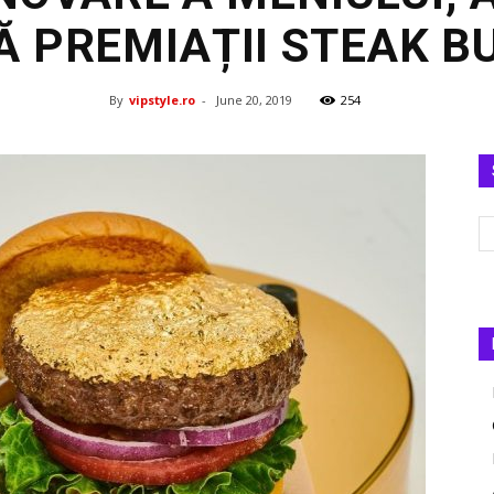
Ă PREMIAȚII STEAK B
By
vipstyle.ro
-
June 20, 2019
254