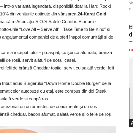
si
r – într-o variantă legendară, disponibilă doar la Hard Rock!
și.
10% din veniturile obținute din vânzarea
24-Karat Gold
ia către Asociația S.O.S Satele Copiilor. Eforturile
B
otto-urile “Love All – Serve All”, “Take Time to Be Kind” și
d
p angajamentul companiei de a oferi înapoi comunității și de
–
Fl
 care a început totul – proaspăt, cu șuncă afumată, brânză
ii de roșii, servit alături de sosul casei.
i felii de brânză Cheddar topite, servit cu salată verde, felii
n tribut adus Burgerului “Down Home Double Burger” de la
maticelor autobuze cu etaj, este compus din doi Steak
 salată verde și ceapă roș
 asezonat cu un amestec de condimente și cu sos
rânză cheddar, bacon afumat, salată verde și o felie de roș