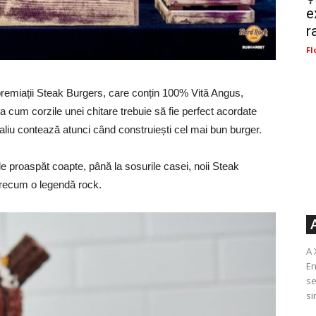
e
r
Fl
remiații Steak Burgers, care conțin 100% Vită Angus,
a cum corzile unei chitare trebuie să fie perfect acordate
aliu contează atunci când construiești cel mai bun burger.
 proaspăt coapte, până la sosurile casei, noii Steak
precum o legendă rock.
A 
En
se
si