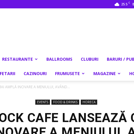
C
25.5
RESTAURANTE
BALLROOMS
CLUBURI
BARURI / PU
FETARII
CAZINOURI
FRUMUSETE
MAGAZINE
H
I AMPLĂ INOVARE A MENIULUI, AVÂND...
EVENTS
FOOD & DRINKS
HORECA
OCK CAFE LANSEAZĂ 
NOVARE A MENIULUI, 