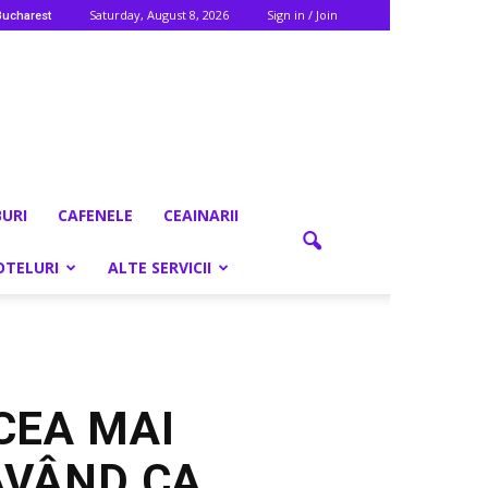
Saturday, August 8, 2026
Sign in / Join
Bucharest
BURI
CAFENELE
CEAINARII
OTELURI
ALTE SERVICII
CEA MAI
AVÂND CA