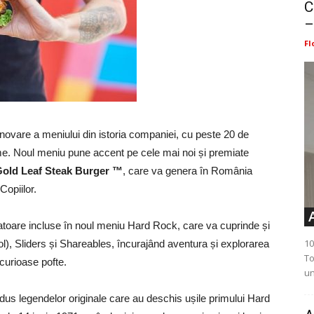
C
–
Fl
ovare a meniului din istoria companiei, cu peste 20 de
lume. Noul meniu pune accent pe cele mai noi și premiate
Gold Leaf Steak Burger ™
, care va genera în România
Copiilor.
atoare incluse în noul meniu Hard Rock, care va cuprinde și
10
), Sliders și Shareables, încurajând aventura și explorarea
To
 curioase pofte.
un
dus legendelor originale care au deschis ușile primului Hard