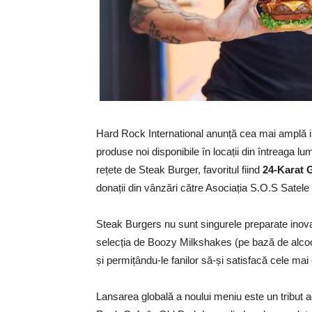
Hard Rock International anunță cea mai amplă in
produse noi disponibile în locații din întreaga 
rețete de Steak Burger, favoritul fiind
24-Karat 
donații din vânzări către Asociația S.O.S Satele 
Steak Burgers nu sunt singurele preparate inov
selecția de Boozy Milkshakes (pe bază de alcool
și permițându-le fanilor să-și satisfacă cele mai
Lansarea globală a noului meniu este un tribut a