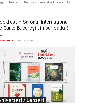
ngurul teatru din București dedicat adolescenților
..
ookfest – Salonul Internațional
e Carte București, în perioada 3
...
orin Bosie
-
May 29, 2026
Aniversari / Lansari