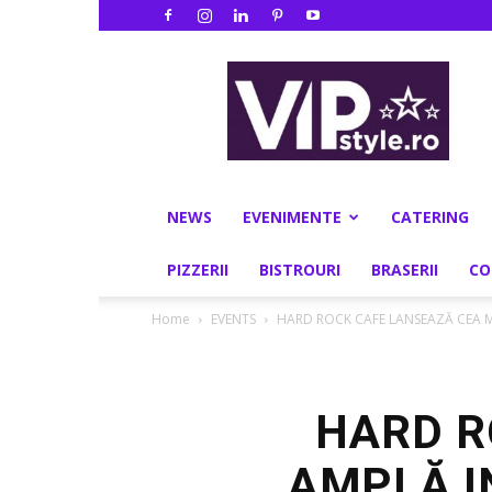
VIPstyle.ro
NEWS
EVENIMENTE
CATERING
PIZZERII
BISTROURI
BRASERII
CO
Home
EVENTS
HARD ROCK CAFE LANSEAZĂ CEA MA
HARD R
AMPLĂ I